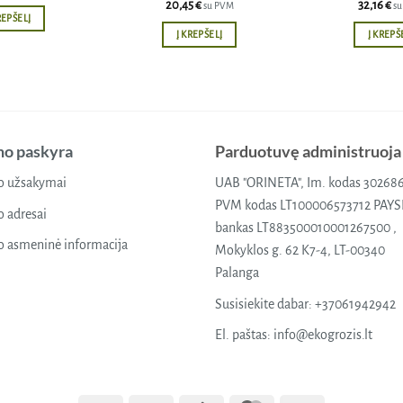
20,45
€
32,16
€
su PVM
s
REPŠELĮ
Į KREPŠELĮ
Į KREPŠ
o paskyra
Parduotuvę administruoja
 užsakymai
UAB "ORINETA", Im. kodas 30268
PVM kodas LT100006573712 PAY
 adresai
bankas LT883500010001267500 ,
 asmeninė informacija
Mokyklos g. 62 K7-4, LT-00340
Palanga
Susisiekite dabar:
+37061942942
El. paštas:
info@ekogrozis.lt