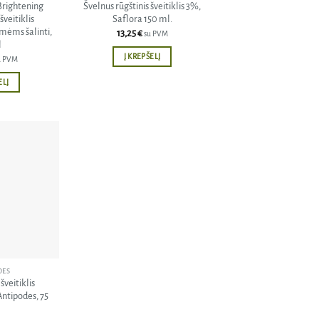
rightening
Švelnus rūgštinis šveitiklis 3%,
šveitiklis
Saflora 150 ml.
ėms šalinti,
13,25
€
su PVM
l
Į KREPŠELĮ
u PVM
ELĮ
Pridėti
į norų
sąrašą
DES
šveitiklis
Antipodes, 75