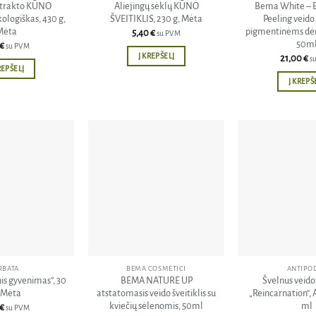
strakto KŪNO
Aliejingų sėklų KŪNO
Bema White – B
ologiškas, 430 g,
ŠVEITIKLIS, 230 g, Mėta
Peeling veido 
Mėta
pigmentinėms dėm
5,40
€
su PVM
50m
€
su PVM
Į KREPŠELĮ
21,00
€
s
REPŠELĮ
Į KREPŠ
Pridėti
Pridėti
į norų
į norų
sąrašą
sąrašą
RBATA
BEMA COSMETICI
ANTIPO
is gyvenimas”, 30
BEMA NATURE UP
Švelnus veido 
 Mėta
atstatomasis veido šveitiklis su
„Reincarnation“, 
kviečių sėlenomis, 50ml
ml
€
su PVM