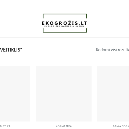
EITIKLIS”
Rodomi visi rezulta
Pridėti
Pridėti
į norų
į norų
sąrašą
sąrašą
METIKA
KOSMETIKA
BEMA COSM