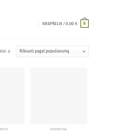
0
KREPŠELIS /
0,00
€
Rūšiuojama
tai: 9
pagal
populiarumą
Pridėti
Pridėti
į norų
į norų
sąrašą
sąrašą
ETICI
KOSMETIKA