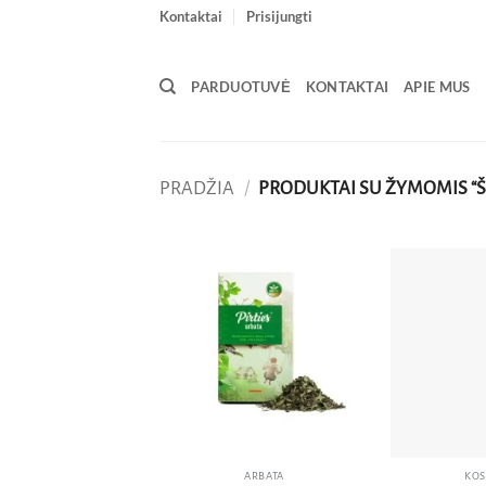
Skip
Kontaktai
Prisijungti
to
content
PARDUOTUVĖ
KONTAKTAI
APIE MUS
PRADŽIA
/
PRODUKTAI SU ŽYMOMIS “ŠV
Pridėti
į norų
sąrašą
ARBATA
KOS