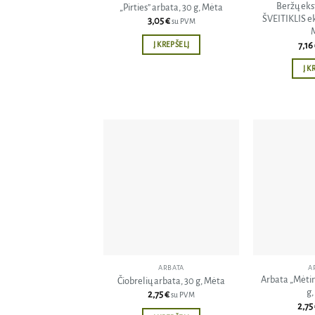
Beržų ek
„Pirties” arbata, 30 g, Mėta
ŠVEITIKLIS ek
3,05
€
su PVM
7,16
Į KREPŠELĮ
Į K
Pridėti
į norų
sąrašą
ARBATA
A
Arbata „Mėtin
Čiobrelių arbata, 30 g, Mėta
g,
2,75
€
su PVM
2,75