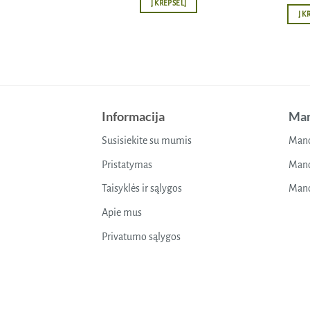
Į KREPŠELĮ
Į K
Informacija
Man
Susisiekite su mumis
Mano
Pristatymas
Mano
Taisyklės ir sąlygos
Mano
Apie mus
Privatumo sąlygos