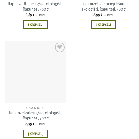
Rapunzel Rudieji lęšiai, ekologiški,
Rapunzel raudonieji lęšiai,
Rapunzel, 500 g
ekologiški, Rapunzel, 500 g
5,69
€
6,99
€
su PVM
su PVM
Į KREPŠELĮ
Į KREPŠELĮ
Pridėti
į norų
sąrašą
GAMINTOJAI
Rapunzel žalieji lęšiai, ekologiški,
Rapunzel, 500 g
6,99
€
su PVM
Į KREPŠELĮ