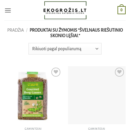
Skip
0
to
content
PRADŽIA
/
PRODUKTAI SU ŽYMOMIS “ŠVELNAUS RIEŠUTINIO
SKONIO LĘŠIAI.”
Pridėti
Pridėti
į norų
į norų
sąrašą
sąrašą
GAMINTOJAI
GAMINTOJAI