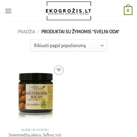
Skip
0
to
content
PRADŽIA
/
PRODUKTAI SU ŽYMOMIS “SVELNI ODA”
Pridėti
į norų
sąrašą
ALIEJAI IR SVIESTAI
Sviestmedžių aliejus, Saflora, 100