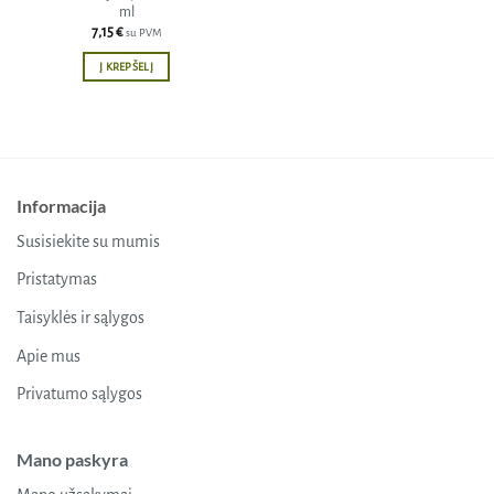
ml
7,15
€
su PVM
Į KREPŠELĮ
Informacija
Susisiekite su mumis
Pristatymas
Taisyklės ir sąlygos
Apie mus
Privatumo sąlygos
Mano paskyra