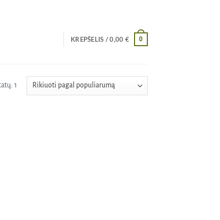
0
KREPŠELIS /
0,00
€
atų: 1