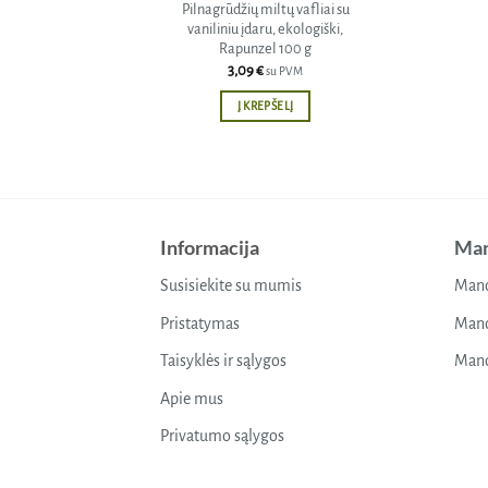
Pilnagrūdžių miltų vafliai su
vaniliniu įdaru, ekologiški,
Rapunzel 100 g
3,09
€
su PVM
Į KREPŠELĮ
Informacija
Man
Susisiekite su mumis
Mano
Pristatymas
Mano
Taisyklės ir sąlygos
Mano
Apie mus
Privatumo sąlygos