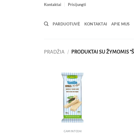
Skip
Kontaktai
Prisijungti
to
content
PARDUOTUVĖ
KONTAKTAI
APIE MUS
PRADŽIA
/
PRODUKTAI SU ŽYMOMIS “Š
Pridėti
į norų
sąrašą
GAMINTOJAI