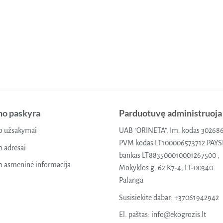
o paskyra
Parduotuvę administruoja
 užsakymai
UAB "ORINETA", Im. kodas 30268
PVM kodas LT100006573712 PAY
 adresai
bankas LT883500010001267500 ,
 asmeninė informacija
Mokyklos g. 62 K7-4, LT-00340
Palanga
Susisiekite dabar:
+37061942942
El. paštas:
info@ekogrozis.lt