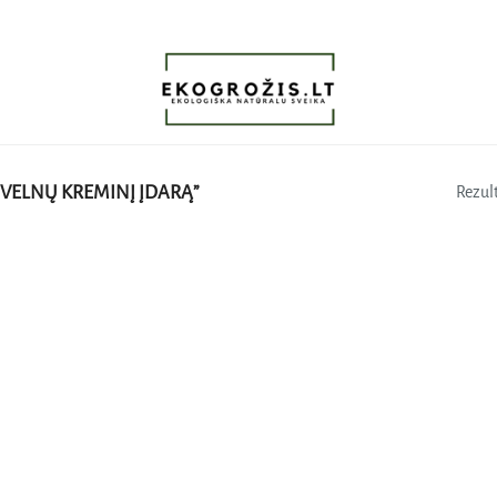
VELNŲ KREMINĮ ĮDARĄ”
Rezult