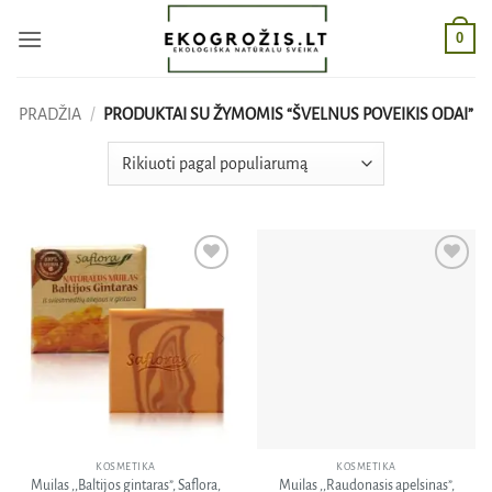
Skip
0
to
content
PRADŽIA
/
PRODUKTAI SU ŽYMOMIS “ŠVELNUS POVEIKIS ODAI”
Pridėti
Pridėti
į norų
į norų
sąrašą
sąrašą
KOSMETIKA
KOSMETIKA
Muilas ,,Baltijos gintaras”, Saflora,
Muilas ,,Raudonasis apelsinas”,