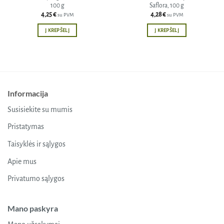
100 g
Saflora, 100 g
4,25
€
4,28
€
su PVM
su PVM
Į KREPŠELĮ
Į KREPŠELĮ
Informacija
Susisiekite su mumis
Pristatymas
Taisyklės ir sąlygos
Apie mus
Privatumo sąlygos
Mano paskyra