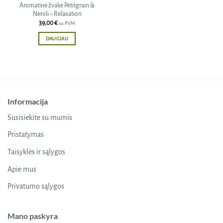
Aromatinė žvakė Petitgrain &
Neroli – Relaxation
39,00
€
su PVM
DAUGIAU
Informacija
Susisiekite su mumis
Pristatymas
Taisyklės ir sąlygos
Apie mus
Privatumo sąlygos
Mano paskyra