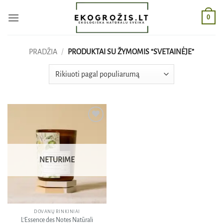
Skip
0
to
content
PRADŽIA
/
PRODUKTAI SU ŽYMOMIS “SVETAINĖJE”
Pridėti
į norų
sąrašą
NETURIME
DOVANŲ RINKINIAI
L’Essence des Notes Natūrali