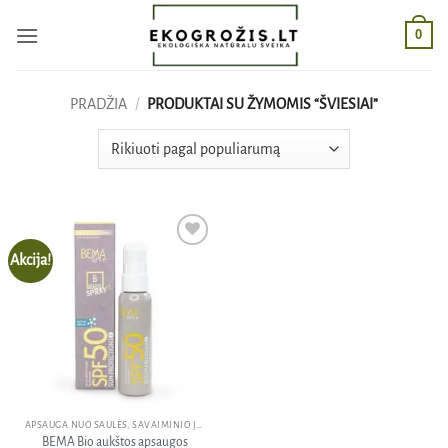
Skip
0
to
content
PRADŽIA
/
PRODUKTAI SU ŽYMOMIS “ŠVIESIAI”
Akcija!
Pridėti
į norų
sąrašą
APSAUGA NUO SAULĖS, SAVAIMINIO ĮDEGIO KREMAI
BEMA Bio aukštos apsaugos