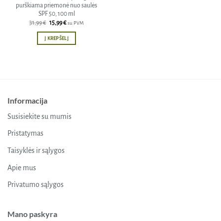
purškiama priemonė nuo saulės
SPF 50, 100 ml
Original
Current
31,99
€
15,99
€
su PVM
price
price
was:
is:
Į KREPŠELĮ
31,99 €.
15,99 €.
Informacija
Susisiekite su mumis
Pristatymas
Taisyklės ir sąlygos
Apie mus
Privatumo sąlygos
Mano paskyra