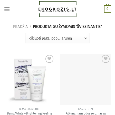
Skip
0
to
content
PRADŽIA
/
PRODUKTAI SU ŽYMOMIS “ŠVIESINANTIS”
Pridėti
Pridėti
į norų
į norų
sąrašą
sąrašą
BEMA COSMETICI
GAMINTOJAI
Bema White – Brightening Peeling
Atkuriamasis odos serumas su