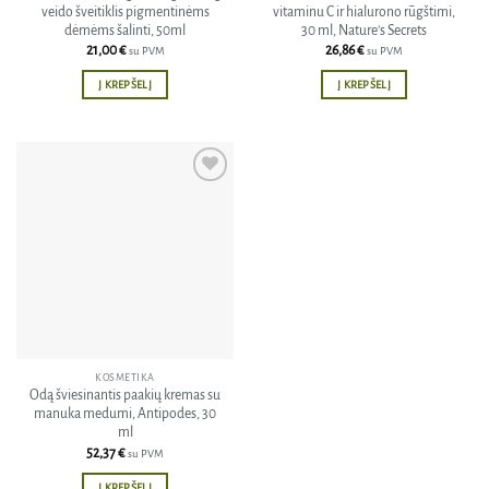
veido šveitiklis pigmentinėms
vitaminu C ir hialurono rūgštimi,
dėmėms šalinti, 50ml
30 ml, Nature’s Secrets
21,00
€
26,86
€
su PVM
su PVM
Į KREPŠELĮ
Į KREPŠELĮ
Pridėti
į norų
sąrašą
KOSMETIKA
Odą šviesinantis paakių kremas su
manuka medumi, Antipodes, 30
ml
52,37
€
su PVM
Į KREPŠELĮ