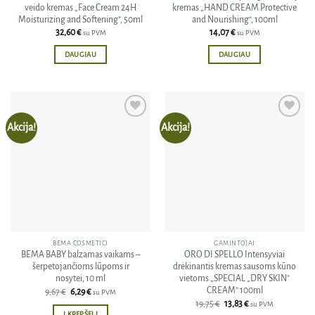
veido kremas „Face Cream 24H
kremas „HAND CREAM Protective
Moisturizing and Softening”, 50ml
and Nourishing“, 100ml
32,60
€
14,07
€
su PVM
su PVM
DAUGIAU
DAUGIAU
Akcija!
Akcija!
Pridėti
Pridėti
į norų
į norų
sąrašą
sąrašą
BEMA COSMETICI
GAMINTOJAI
BEMA BABY balzamas vaikams –
ORO DI SPELLO Intensyviai
šerpetojančioms lūpoms ir
drėkinantis kremas sausoms kūno
nosytei, 10 ml
vietoms „SPECIAL „DRY SKIN”
CREAM” 100ml
Original
Current
9,67
€
6,29
€
su PVM
price
price
Original
Current
19,75
€
13,83
€
su PVM
was:
is:
price
price
Į KREPŠELĮ