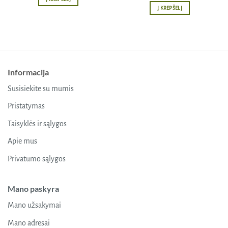
9,67 €.
6,29 €.
was:
is:
Į KREPŠELĮ
19,75 €.
13,83 €.
Informacija
Susisiekite su mumis
Pristatymas
Taisyklės ir sąlygos
Apie mus
Privatumo sąlygos
Mano paskyra
Mano užsakymai
Mano adresai