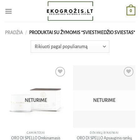
Skip
0
to
content
PRADŽIA
/
PRODUKTAI SU ŽYMOMIS “SVIESTMEDŽIO SVIESTAS”
Pridėti
Pridėti
į norų
į norų
sąrašą
sąrašą
NETURIME
NETURIME
GAMINTOJAI
DOVANŲ RINKINIAI
ORO DI SPELLO Drėkinamasis
ORO DI SPELLO Apsauginis rankų