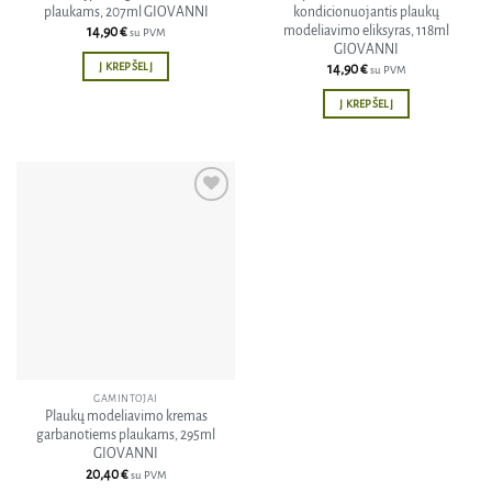
plaukams, 207ml GIOVANNI
kondicionuojantis plaukų
modeliavimo eliksyras, 118ml
14,90
€
su PVM
GIOVANNI
Į KREPŠELĮ
14,90
€
su PVM
Į KREPŠELĮ
Pridėti
į norų
sąrašą
GAMINTOJAI
Plaukų modeliavimo kremas
garbanotiems plaukams, 295ml
GIOVANNI
20,40
€
su PVM