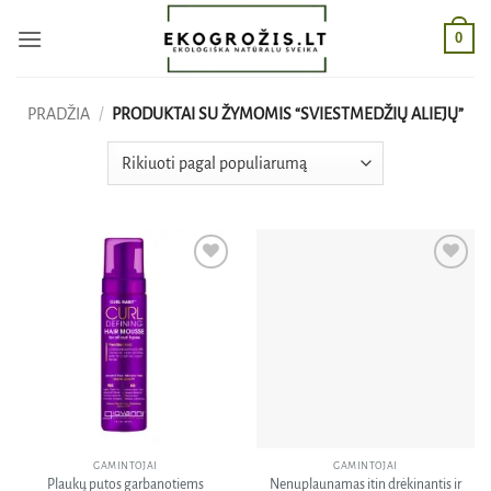
Skip
0
to
content
PRADŽIA
/
PRODUKTAI SU ŽYMOMIS “SVIESTMEDŽIŲ ALIEJŲ”
Pridėti
Pridėti
į norų
į norų
sąrašą
sąrašą
GAMINTOJAI
GAMINTOJAI
Plaukų putos garbanotiems
Nenuplaunamas itin drėkinantis ir