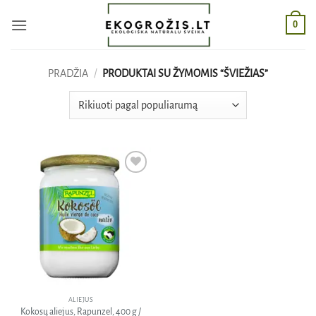
Skip
0
to
content
PRADŽIA
/
PRODUKTAI SU ŽYMOMIS “ŠVIEŽIAS”
Pridėti
į norų
sąrašą
ALIEJUS
Kokosų aliejus, Rapunzel, 400 g /