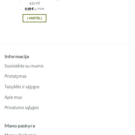
432 ml
9,99
€
su PVM
Į KREPŠELĮ
Informacija
Susisiekite su mumis
Pristatymas
Taisyklės ir sąlygos
Apie mus
Privatumo sąlygos
Mano paskyra