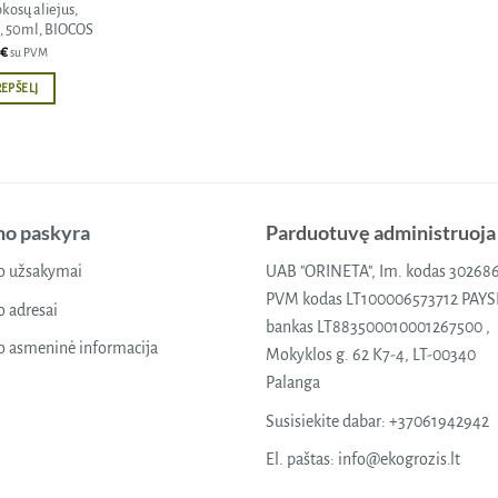
okosų aliejus,
, 50ml, BIOCOS
€
su PVM
REPŠELĮ
o paskyra
Parduotuvę administruoja
 užsakymai
UAB "ORINETA", Im. kodas 30268
PVM kodas LT100006573712 PAY
 adresai
bankas LT883500010001267500 ,
 asmeninė informacija
Mokyklos g. 62 K7-4, LT-00340
Palanga
Susisiekite dabar:
+37061942942
El. paštas:
info@ekogrozis.lt