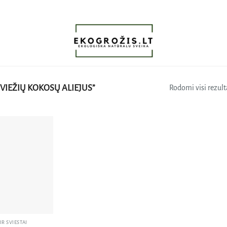
VIEŽIŲ KOKOSŲ ALIEJUS”
Rodomi visi rezulta
Pridėti
į norų
sąrašą
 IR SVIESTAI