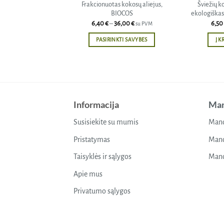
Frakcionuotas kokosų aliejus,
Šviežių k
BIOCOS
ekologiškas
Price
6,40
€
–
36,00
€
6,50
su PVM
range:
6,40 €
PASIRINKTI SAVYBES
Į K
through
36,00 €
This
product
has
multiple
variants.
Informacija
Man
The
options
Susisiekite su mumis
Mano
may
Pristatymas
Mano
be
chosen
Taisyklės ir sąlygos
Mano
on
Apie mus
the
product
Privatumo sąlygos
page