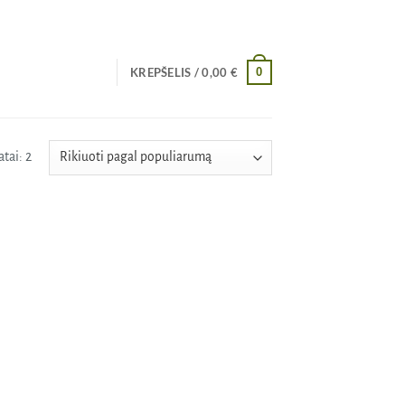
0
KREPŠELIS /
0,00
€
Rūšiuojama
tai: 2
pagal
populiarumą