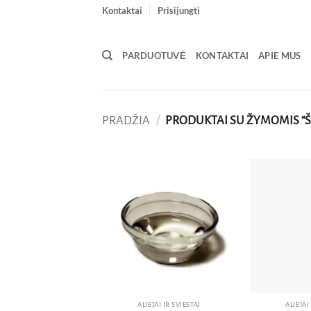
Skip
Kontaktai
Prisijungti
to
content
PARDUOTUVĖ
KONTAKTAI
APIE MUS
PRADŽIA
/
PRODUKTAI SU ŽYMOMIS “Š
Pridėti
į norų
sąrašą
ALIEJAI IR SVIESTAI
ALIEJAI