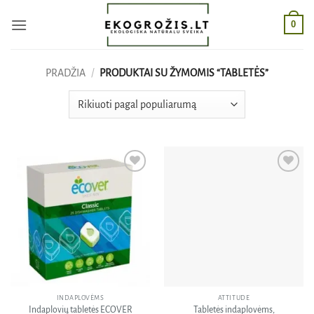
Skip
0
to
content
PRADŽIA
/
PRODUKTAI SU ŽYMOMIS “TABLETĖS”
Pridėti
Pridėti
į norų
į norų
sąrašą
sąrašą
INDAPLOVĖMS
ATTITUDE
Tabletės indaplovėms,
Indaplovių tabletės ECOVER