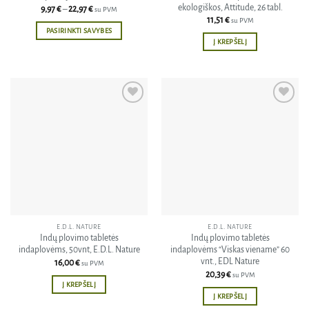
ekologiškos, Attitude, 26 tabl.
Price
9,97
€
–
22,97
€
su PVM
range:
11,51
€
su PVM
9,97 €
PASIRINKTI SAVYBES
through
Į KREPŠELĮ
22,97 €
This
product
has
multiple
variants.
Pridėti
Pridėti
The
į norų
į norų
sąrašą
sąrašą
options
may
be
chosen
on
the
product
E.D.L. NATURE
E.D.L. NATURE
page
Indų plovimo tabletės
Indų plovimo tabletės
indaplovėms, 50vnt, E.D.L. Nature
indaplovėms “Viskas viename” 60
vnt., EDL Nature
16,00
€
su PVM
20,39
€
su PVM
Į KREPŠELĮ
Į KREPŠELĮ