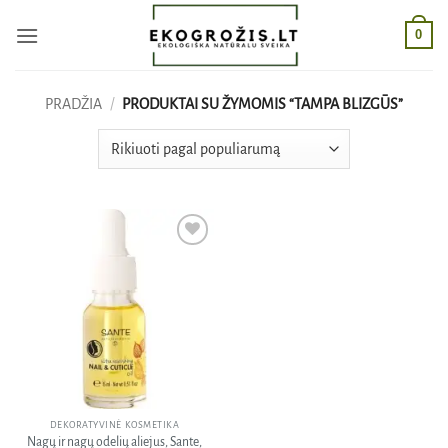
Skip
0
to
content
PRADŽIA
/
PRODUKTAI SU ŽYMOMIS “TAMPA BLIZGŪS”
Pridėti
į norų
sąrašą
DEKORATYVINĖ KOSMETIKA
Nagų ir nagų odelių aliejus, Sante,