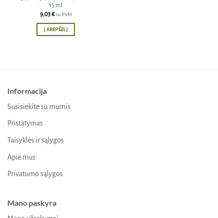
15 ml
9,03
€
su PVM
Į KREPŠELĮ
Informacija
Susisiekite su mumis
Pristatymas
Taisyklės ir sąlygos
Apie mus
Privatumo sąlygos
Mano paskyra