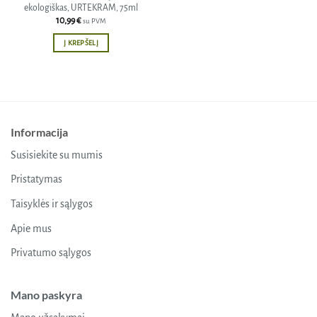
ekologiškas, URTEKRAM, 75ml
10,99
€
su PVM
Į KREPŠELĮ
Informacija
Susisiekite su mumis
Pristatymas
Taisyklės ir sąlygos
Apie mus
Privatumo sąlygos
Mano paskyra