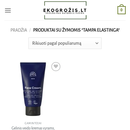
Skip
0
to
content
PRADŽIA
/
PRODUKTAI SU ŽYMOMIS “TAMPA ELASTINGA”
Pridėti
į norų
sąrašą
GAMINTOJAI
Gelinis veido kremas vyrams,