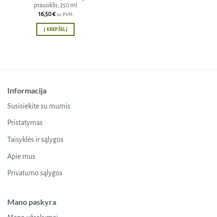
prausiklis, 250 ml
16,50
€
su PVM
Į KREPŠELĮ
Informacija
Susisiekite su mumis
Pristatymas
Taisyklės ir sąlygos
Apie mus
Privatumo sąlygos
Mano paskyra