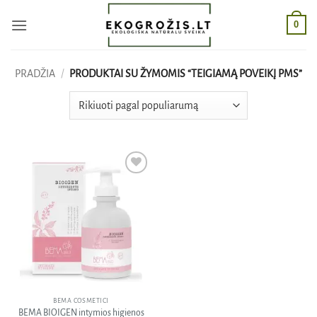
Skip
0
to
content
PRADŽIA
/
PRODUKTAI SU ŽYMOMIS “TEIGIAMĄ POVEIKĮ PMS”
Pridėti
į norų
sąrašą
BEMA COSMETICI
BEMA BIOIGEN intymios higienos