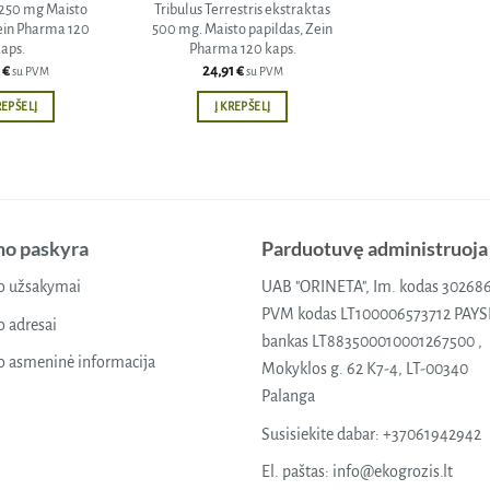
 250 mg Maisto
Tribulus Terrestris ekstraktas
ein Pharma 120
500 mg. Maisto papildas, Zein
aps.
Pharma 120 kaps.
1
€
24,91
€
su PVM
su PVM
REPŠELĮ
Į KREPŠELĮ
o paskyra
Parduotuvę administruoja
 užsakymai
UAB "ORINETA", Im. kodas 30268
PVM kodas LT100006573712 PAY
 adresai
bankas LT883500010001267500 ,
 asmeninė informacija
Mokyklos g. 62 K7-4, LT-00340
Palanga
Susisiekite dabar:
+37061942942
El. paštas:
info@ekogrozis.lt