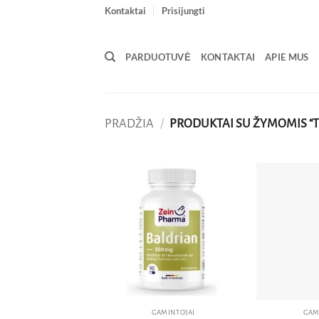
Skip
Kontaktai
Prisijungti
to
content
PARDUOTUVĖ
KONTAKTAI
APIE MUS
PRADŽIA
/
PRODUKTAI SU ŽYMOMIS “T
Pridėti
į norų
sąrašą
GAMINTOJAI
GAM