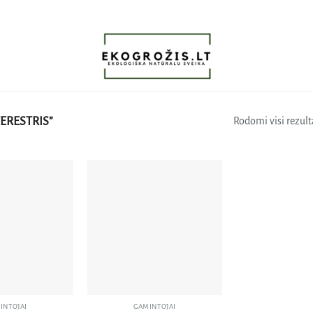
ERESTRIS”
Rodomi visi rezulta
Pridėti
Pridėti
į norų
į norų
sąrašą
sąrašą
INTOJAI
GAMINTOJAI