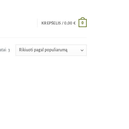
0
KREPŠELIS /
0,00
€
Rūšiuojama
tai: 3
pagal
populiarumą