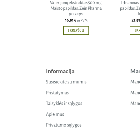
Valerijonų ekstraktas 500 mg.
L-Teaninas
Maisto papildas, Zein Pharma
papildas, Z
90 kaps.
k
16,91
€
21,9
su PVM
Į KREPŠELĮ
Į K
Informacija
Man
Susisiekite su mumis
Mano
Pristatymas
Mano
Taisyklės ir sąlygos
Mano
Apie mus
Privatumo sąlygos