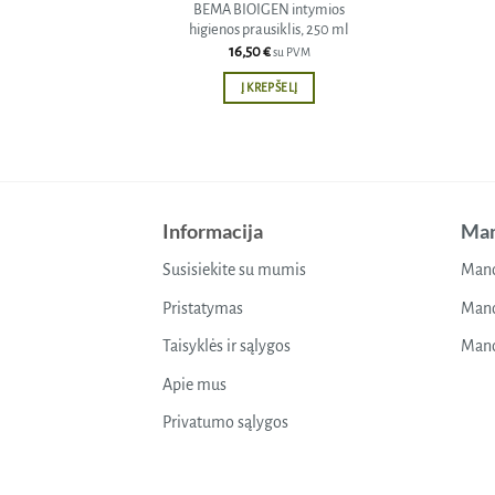
BEMA BIOIGEN intymios
higienos prausiklis, 250 ml
16,50
€
su PVM
Į KREPŠELĮ
Informacija
Man
Susisiekite su mumis
Mano
Pristatymas
Mano
Taisyklės ir sąlygos
Mano
Apie mus
Privatumo sąlygos