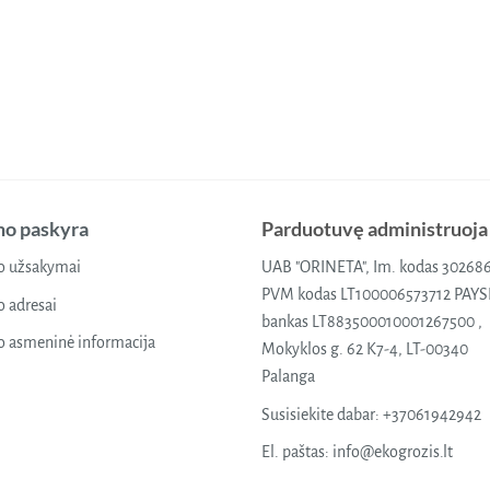
o paskyra
Parduotuvę administruoja
 užsakymai
UAB "ORINETA", Im. kodas 30268
PVM kodas LT100006573712 PAY
 adresai
bankas LT883500010001267500 ,
 asmeninė informacija
Mokyklos g. 62 K7-4, LT-00340
Palanga
Susisiekite dabar:
+37061942942
El. paštas:
info@ekogrozis.lt