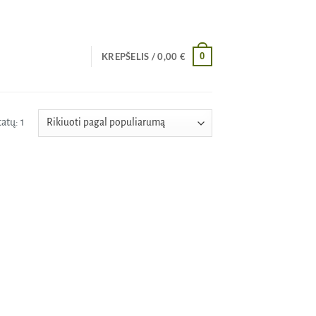
0
KREPŠELIS /
0,00
€
atų: 1