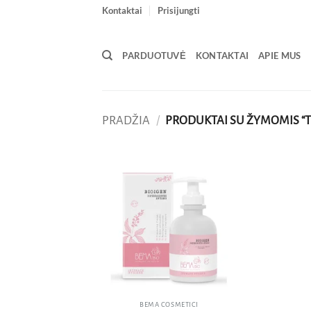
Skip
Kontaktai
Prisijungti
to
content
PARDUOTUVĖ
KONTAKTAI
APIE MUS
PRADŽIA
/
PRODUKTAI SU ŽYMOMIS “T
Pridėti
į norų
sąrašą
BEMA COSMETICI