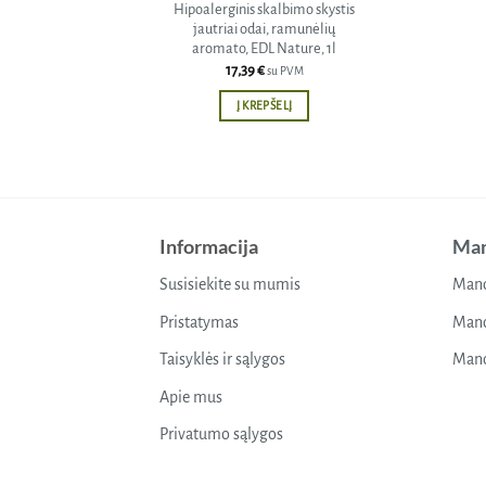
Hipoalerginis skalbimo skystis
jautriai odai, ramunėlių
aromato, EDL Nature, 1l
17,39
€
su PVM
Į KREPŠELĮ
Informacija
Man
Susisiekite su mumis
Mano
Pristatymas
Mano
Taisyklės ir sąlygos
Mano
Apie mus
Privatumo sąlygos