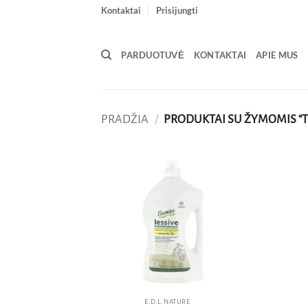
Skip
Kontaktai
Prisijungti
to
content
PARDUOTUVĖ
KONTAKTAI
APIE MUS
PRADŽIA
/
PRODUKTAI SU ŽYMOMIS “T
Pridėti
į norų
sąrašą
E.D.L. NATURE