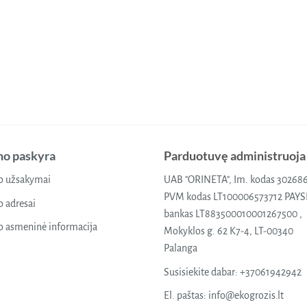
o paskyra
Parduotuvę administruoja
 užsakymai
UAB "ORINETA", Im. kodas 30268
PVM kodas LT100006573712 PAY
 adresai
bankas LT883500010001267500 ,
 asmeninė informacija
Mokyklos g. 62 K7-4, LT-00340
Palanga
Susisiekite dabar:
+37061942942
El. paštas:
info@ekogrozis.lt