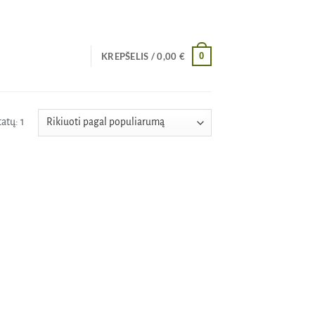
0
KREPŠELIS /
0,00
€
atų: 1