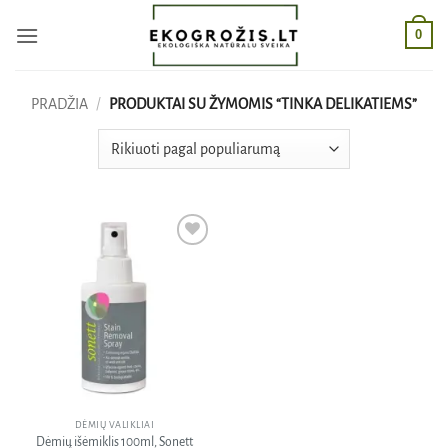
Skip
0
to
content
PRADŽIA
/
PRODUKTAI SU ŽYMOMIS “TINKA DELIKATIEMS”
Pridėti
į norų
sąrašą
DĖMIŲ VALIKLIAI
Dėmių išėmiklis 100ml, Sonett