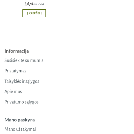
5,67
€
su PVM
Į KREPŠELĮ
Informacija
Susisiekite su mumis
Pristatymas
Taisyklės ir sąlygos
Apie mus
Privatumo sąlygos
Mano paskyra
Mano užsakymai