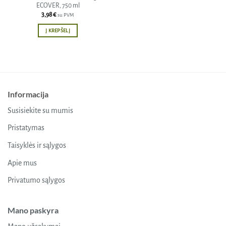
ECOVER, 750 ml
3,98
€
su PVM
Į KREPŠELĮ
Informacija
Susisiekite su mumis
Pristatymas
Taisyklės ir sąlygos
Apie mus
Privatumo sąlygos
Mano paskyra