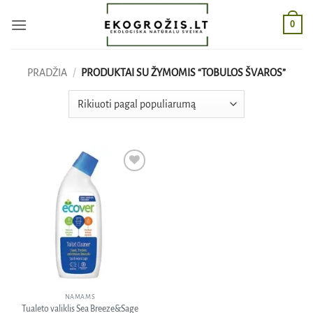
Skip
0
to
content
PRADŽIA
/
PRODUKTAI SU ŽYMOMIS “TOBULOS ŠVAROS”
Pridėti
į norų
sąrašą
NAMAMS
Tualeto valiklis Sea Breeze&Sage