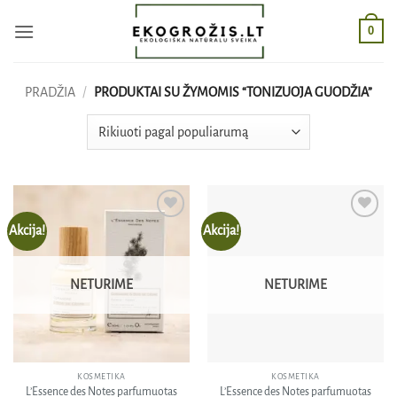
Skip
0
to
content
PRADŽIA
/
PRODUKTAI SU ŽYMOMIS “TONIZUOJA GUODŽIA”
Akcija!
Akcija!
Pridėti
Pridėti
į norų
į norų
sąrašą
sąrašą
NETURIME
NETURIME
KOSMETIKA
KOSMETIKA
L’Essence des Notes parfumuotas
L’Essence des Notes parfumuotas