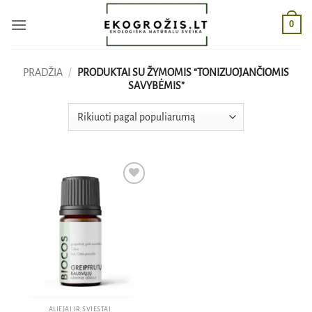
Skip
0
to
content
PRADŽIA
/
PRODUKTAI SU ŽYMOMIS “TONIZUOJANČIOMIS
SAVYBĖMIS”
Pridėti
į norų
sąrašą
ALIEJAI IR SVIESTAI