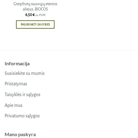
Greipfrutų rausvųjų eterinis
aliejus, BIOCOS
6,50
€
su PVM
PASIRINKTI SAVYBES
This
product
has
multiple
variants.
Informacija
The
options
Susisiekite su mumis
may
be
Pristatymas
chosen
Taisyklės ir sąlygos
on
the
Apie mus
product
Privatumo sąlygos
page
Mano paskyra