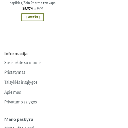
papildas, Zein Pharma 120 kaps.
39,07
€
su PVM
Į KREPŠELĮ
Informacija
Susisiekite su mumis
Pristatymas
Taisyklės ir sąlygos
Apie mus
Privatumo sąlygos
Mano paskyra