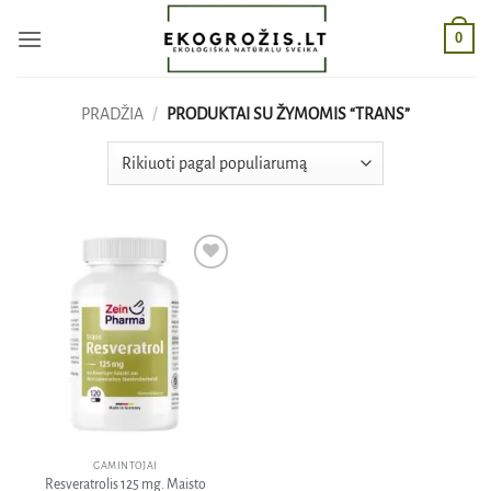
Skip
0
to
content
PRADŽIA
/
PRODUKTAI SU ŽYMOMIS “TRANS”
Pridėti
į norų
sąrašą
GAMINTOJAI
Resveratrolis 125 mg. Maisto