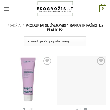
Skip
0
to
content
PRADŽIA
/
PRODUKTAI SU ŽYMOMIS “TRAPIUS IR PAŽEISTUS
PLAUKUS”
Pridėti
Pridėti
į norų
į norų
sąrašą
sąrašą
ATTITUDE
ATTITUDE