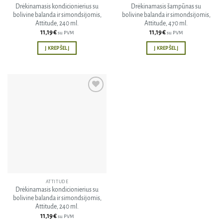
Drėkinamasis kondicionierius su
Drėkinamasis šampūnas su
bolivine balanda ir simondsijomis,
bolivine balanda ir simondsijomis,
Attitude, 240 ml.
Attitude, 470 ml.
11,19
€
11,19
€
su PVM
su PVM
Į KREPŠELĮ
Į KREPŠELĮ
Pridėti
į norų
sąrašą
ATTITUDE
Drėkinamasis kondicionierius su
bolivine balanda ir simondsijomis,
Attitude, 240 ml.
11,19
€
su PVM