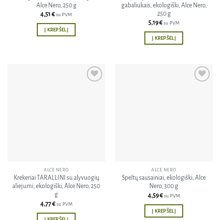
Alce Nero, 250 g
gabaliukais, ekologiški, Alce Nero,
250 g
4,51
€
su PVM
5,19
€
su PVM
Į KREPŠELĮ
Į KREPŠELĮ
Pridėti
Pridėti
į norų
į norų
sąrašą
sąrašą
ALCE NERO
ALCE NERO
Krekeriai TARALLINI su alyvuogių
Speltų sausainiai, ekologiški, Alce
aliejumi, ekologiški, Alce Nero, 250
Nero, 300 g
g
4,59
€
su PVM
4,77
€
su PVM
Į KREPŠELĮ
Į KREPŠELĮ