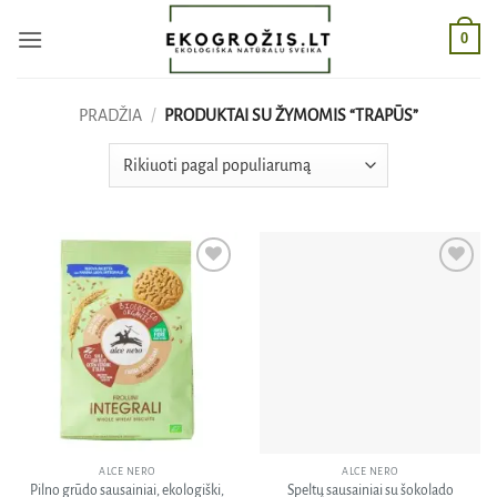
Skip
0
to
content
PRADŽIA
/
PRODUKTAI SU ŽYMOMIS “TRAPŪS”
Pridėti
Pridėti
į norų
į norų
sąrašą
sąrašą
ALCE NERO
ALCE NERO
Pilno grūdo sausainiai, ekologiški,
Speltų sausainiai su šokolado