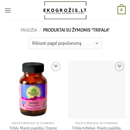
Skip
0
to
content
PRADŽIA
/
PRODUKTAI SU ŽYMOMIS “TRIFALA”
Pridėti
Pridėti
į norų
į norų
sąrašą
sąrašą
MAISTO PAPILDAI IR VITAMINAI
MAISTO PAPILDAI IR VITAMINAI
Trifala. Maisto papildas, Organic
Trifala milteliais. Maisto papildas,