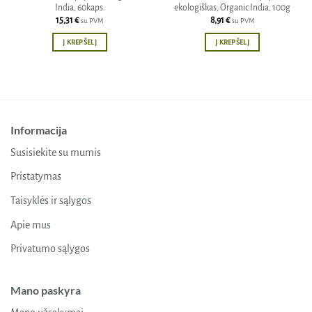
India, 60kaps.
ekologiškas, Organic India, 100g
15,31
€
8,91
€
su PVM
su PVM
Į KREPŠELĮ
Į KREPŠELĮ
Informacija
Susisiekite su mumis
Pristatymas
Taisyklės ir sąlygos
Apie mus
Privatumo sąlygos
Mano paskyra