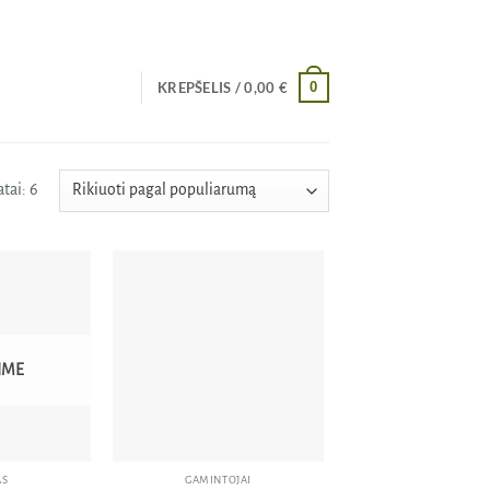
0
KREPŠELIS /
0,00
€
Rūšiuojama
tai: 6
pagal
populiarumą
Pridėti
Pridėti
į norų
į norų
sąrašą
sąrašą
IME
AS
GAMINTOJAI