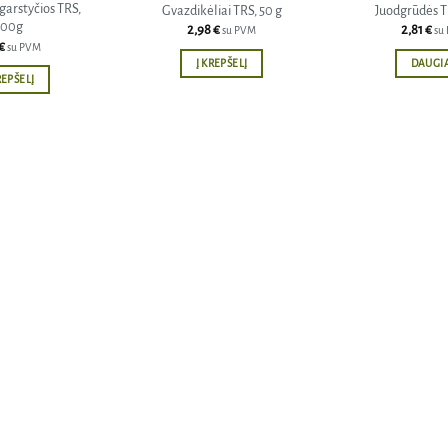
 garstyčios TRS,
Gvazdikėliai TRS, 50 g
Juodgrūdės T
100g
2,98
€
2,81
€
su PVM
su
€
su PVM
Į KREPŠELĮ
DAUGI
REPŠELĮ