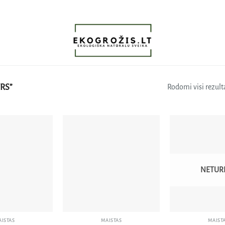
RS”
Rodomi visi rezulta
Pridėti
Pridėti
į norų
į norų
sąrašą
sąrašą
NETUR
ISTAS
MAISTAS
MAIST