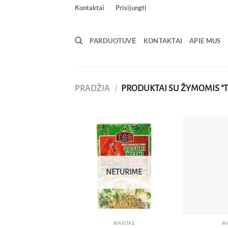
Skip
Kontaktai
Prisijungti
to
content
PARDUOTUVĖ
KONTAKTAI
APIE MUS
PRADŽIA
/
PRODUKTAI SU ŽYMOMIS “T
Pridėti
į norų
sąrašą
NETURIME
MAISTAS
MA