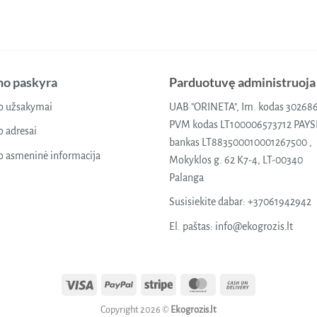
o paskyra
Parduotuvę administruoja
 užsakymai
UAB "ORINETA", Im. kodas 30268
PVM kodas LT100006573712 PAY
 adresai
bankas LT883500010001267500 ,
 asmeninė informacija
Mokyklos g. 62 K7-4, LT-00340
Palanga
Susisiekite dabar:
+37061942942
El. paštas:
info@ekogrozis.lt
Visa
PayPal
Stripe
MasterCard
Cash
On
Copyright 2026 ©
Ekogrozis.lt
Delivery