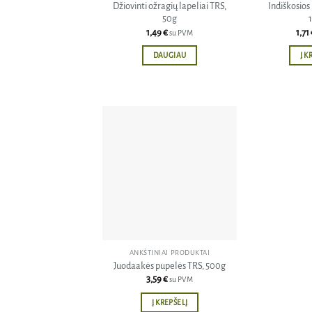
Džiovinti ožragių lapeliai TRS,
Indiškosios
50g
1,49
€
1,71
su PVM
DAUGIAU
Į K
Pridėti
į norų
sąrašą
ANKŠTINIAI PRODUKTAI
Juodaakės pupelės TRS, 500g
3,59
€
su PVM
Į KREPŠELĮ