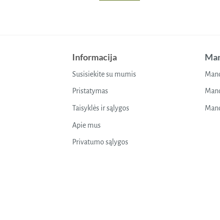
Informacija
Man
Susisiekite su mumis
Mano
Pristatymas
Mano
Taisyklės ir sąlygos
Mano
Apie mus
Privatumo sąlygos