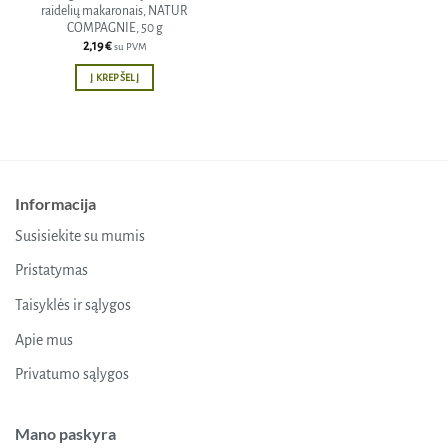
raidelių makaronais, NATUR
COMPAGNIE, 50 g
2,19
€
su PVM
Į KREPŠELĮ
Informacija
Susisiekite su mumis
Pristatymas
Taisyklės ir sąlygos
Apie mus
Privatumo sąlygos
Mano paskyra