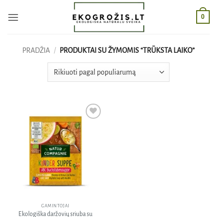
Skip
0
to
content
PRADŽIA
/
PRODUKTAI SU ŽYMOMIS “TRŪKSTA LAIKO”
Pridėti
į norų
sąrašą
GAMINTOJAI
Ekologiška daržovių sriuba su