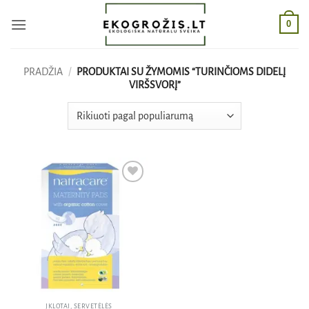
Skip
0
to
content
PRADŽIA
/
PRODUKTAI SU ŽYMOMIS “TURINČIOMS DIDELĮ
VIRŠSVORĮ”
Pridėti
į norų
sąrašą
ĮKLOTAI, SERVETĖLĖS