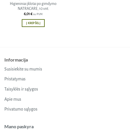
Higieniniai įklotai po gimdymo
NATRACARE, 10 vnt.
6,01
€
su PVM
Į KREPŠELĮ
Informacija
Susisiekite su mumis
Pristatymas
Taisyklės ir sąlygos
Apie mus
Privatumo sąlygos
Mano paskyra