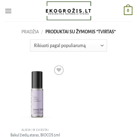
Skip
0
to
content
PRADŽIA
/
PRODUKTAI SU ŽYMOMIS “TVIRTAS”
Pridėti
į norų
sąrašą
ALIEJAI IR SVIESTAI
Bakul žiedų ataras, BIOCOS 5ml