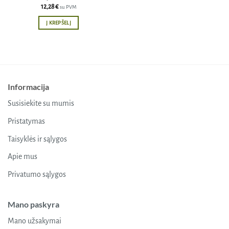
12,28
€
su PVM
Į KREPŠELĮ
Informacija
Susisiekite su mumis
Pristatymas
Taisyklės ir sąlygos
Apie mus
Privatumo sąlygos
Mano paskyra
Mano užsakymai