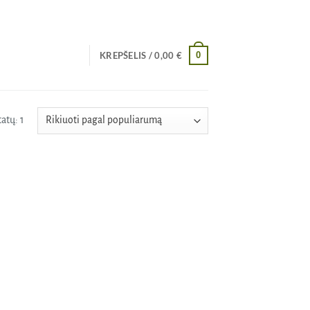
0
KREPŠELIS /
0,00
€
atų: 1