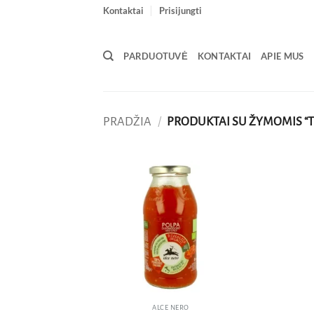
Skip
Kontaktai
Prisijungti
to
content
PARDUOTUVĖ
KONTAKTAI
APIE MUS
PRADŽIA
/
PRODUKTAI SU ŽYMOMIS “T
Pridėti
į norų
sąrašą
ALCE NERO