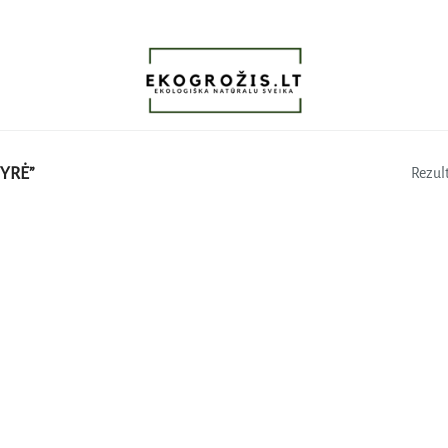
YRĖ”
Rezult