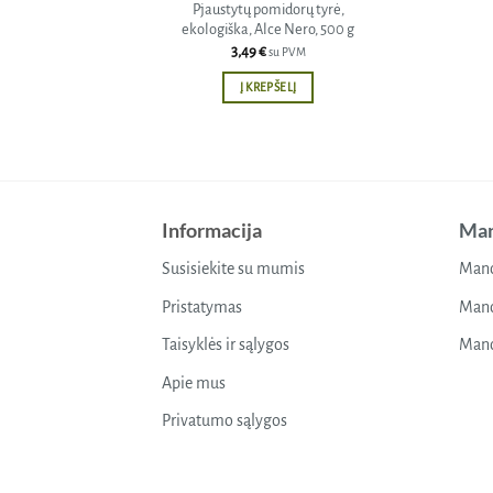
Pjaustytų pomidorų tyrė,
ekologiška, Alce Nero, 500 g
3,49
€
su PVM
Į KREPŠELĮ
Informacija
Man
Susisiekite su mumis
Mano
Pristatymas
Mano
Taisyklės ir sąlygos
Mano
Apie mus
Privatumo sąlygos