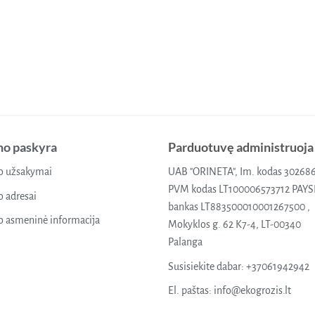
o paskyra
Parduotuvę administruoja
 užsakymai
UAB "ORINETA", Im. kodas 30268
PVM kodas LT100006573712 PAY
 adresai
bankas LT883500010001267500 ,
 asmeninė informacija
Mokyklos g. 62 K7-4, LT-00340
Palanga
Susisiekite dabar:
+37061942942
El. paštas:
info@ekogrozis.lt