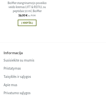
BioMer stangrinamojo poveikio
veido kremas LIFT & REFILL su
peptidais 50 ml, BioMer
59,00
€
su PVM
Į KREPŠELĮ
Informacija
Susisiekite su mumis
Pristatymas
Taisyklės ir sąlygos
Apie mus
Privatumo sąlygos