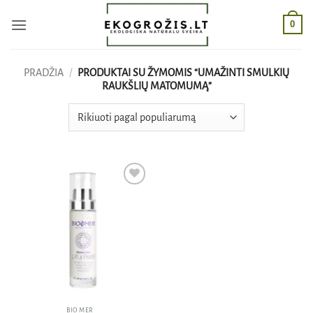
Skip
0
to
content
PRADŽIA
/
PRODUKTAI SU ŽYMOMIS “UMAŽINTI SMULKIŲ
RAUKŠLIŲ MATOMUMĄ”
Pridėti
į norų
sąrašą
BIO MER