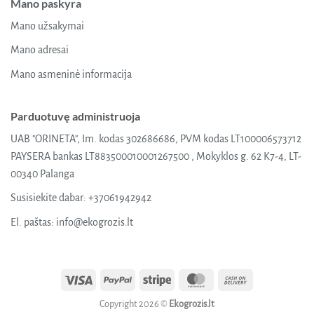
Mano paskyra
Mano užsakymai
Mano adresai
Mano asmeninė informacija
Parduotuvę administruoja
UAB "ORINETA", Im. kodas 302686686, PVM kodas LT100006573712
PAYSERA bankas LT883500010001267500 , Mokyklos g. 62 K7-4, LT-
00340 Palanga
Susisiekite dabar:
+37061942942
El. paštas:
info@ekogrozis.lt
Visa
PayPal
Stripe
MasterCard
Cash
On
Copyright 2026 ©
Ekogrozis.lt
Delivery