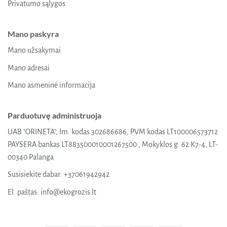
Privatumo sąlygos
Mano paskyra
Mano užsakymai
Mano adresai
Mano asmeninė informacija
Parduotuvę administruoja
UAB "ORINETA", Im. kodas 302686686, PVM kodas LT100006573712
PAYSERA bankas LT883500010001267500 , Mokyklos g. 62 K7-4, LT-
00340 Palanga
Susisiekite dabar:
+37061942942
El. paštas:
info@ekogrozis.lt