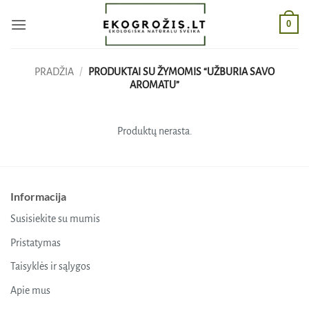
Skip
0
to
content
PRADŽIA
/
PRODUKTAI SU ŽYMOMIS “UŽBURIA SAVO
AROMATU”
Produktų nerasta.
Informacija
Susisiekite su mumis
Pristatymas
Taisyklės ir sąlygos
Apie mus