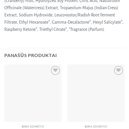
(Cranberry) Fruit, Hydrolyzed Soy Protein, Citric Acid, Nasturtium
Officinale (Watercress) Extract, Tropaeolum Majus (Indian Cress)
Extract, Sodium Hydroxide, Leuconostoc/Radish Root Ferment
Filtrate, Ethyl Hexanoate*, Gamma-Decalactone*, Hexyl Salicylate*,
Raspberry Ketone*, Triethyl Citrate*, *fragrance (Parfum).
PANAŠŪS PRODUKTAI
Pridėti
Pridėti
į norų
į norų
sąrašą
sąrašą
BEMA COSMETICI
BEMA COSMETICI