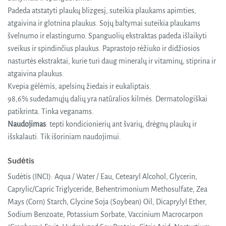
Padeda atstatyti plaukų blizgesį, suteikia plaukams apimties,
atgaivina ir glotnina plaukus. Sojų baltymai suteikia plaukams
švelnumo ir elastingumo. Spanguolių ekstraktas padeda išlaikyti
sveikus ir spindinčius plaukus. Paprastojo rėžiuko ir didžiosios
nasturtės ekstraktai, kurie turi daug mineralų ir vitaminų, stiprina ir
atgaivina plaukus.
Kvepia gėlėmis, apelsinų žiedais ir eukaliptais.
98,6% sudedamųjų dalių yra natūralios kilmės. Dermatologiškai
patikrinta. Tinka veganams.
Naudojimas
: tepti kondicionierių ant švarių, drėgnų plaukų ir
išskalauti. Tik išoriniam naudojimui.
Sudėtis
Sudėtis (INCI): Aqua / Water / Eau, Cetearyl Alcohol, Glycerin,
Caprylic/Capric Triglyceride, Behentrimonium Methosulfate, Zea
Mays (Corn) Starch, Glycine Soja (Soybean) Oil, Dicaprylyl Ether,
Sodium Benzoate, Potassium Sorbate, Vaccinium Macrocarpon