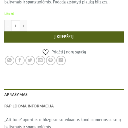
baltymais ir spanguolėmis. Padeda atstatyti plaukų blizgesį.
Liko 36
produkto kiekis: Apimties ir blizgesio suteikiantis kondicionierius su sojų balty
Į KREPŠELĮ
Pridėti į norų sąrašą
APRAŠYMAS
PAPILDOMA INFORMACIJA
„Attitude“ apimties ir blizgesio suteikiantis kondicionierius su sojų
baltymais ir spanguolėmis.