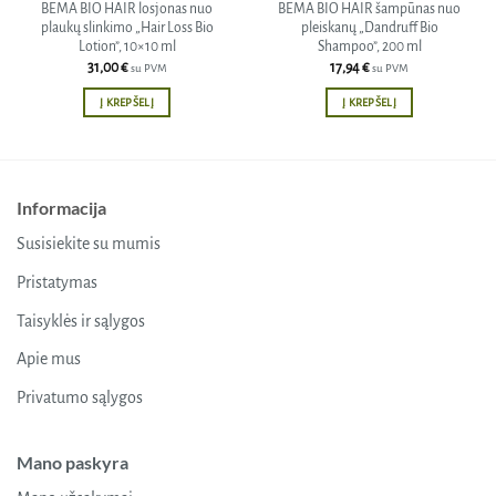
BEMA BIO HAIR losjonas nuo
BEMA BIO HAIR šampūnas nuo
plaukų slinkimo „Hair Loss Bio
pleiskanų „Dandruff Bio
Lotion”, 10×10 ml
Shampoo”, 200 ml
31,00
€
17,94
€
su PVM
su PVM
Į KREPŠELĮ
Į KREPŠELĮ
Informacija
Susisiekite su mumis
Pristatymas
Taisyklės ir sąlygos
Apie mus
Privatumo sąlygos
Mano paskyra