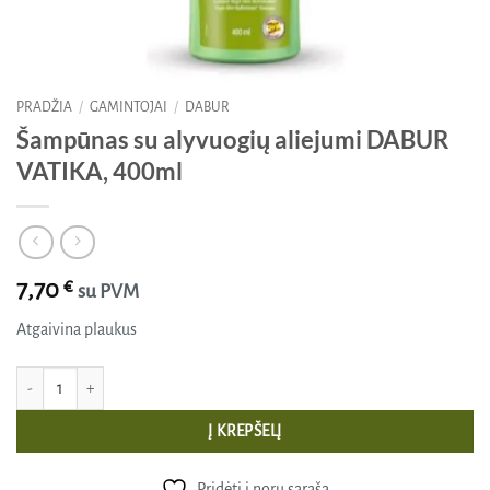
PRADŽIA
/
GAMINTOJAI
/
DABUR
Šampūnas su alyvuogių aliejumi DABUR
VATIKA, 400ml
7,70
€
su PVM
Atgaivina plaukus
produkto kiekis: Šampūnas su alyvuogių aliejumi DABUR VATIKA, 400ml
Į KREPŠELĮ
Pridėti į norų sąrašą