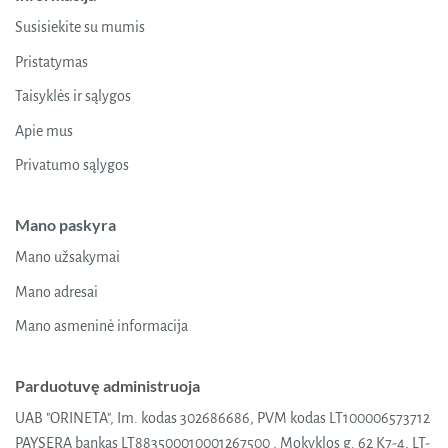
Susisiekite su mumis
Pristatymas
Taisyklės ir sąlygos
Apie mus
Privatumo sąlygos
Mano paskyra
Mano užsakymai
Mano adresai
Mano asmeninė informacija
Parduotuvę administruoja
UAB "ORINETA", Im. kodas 302686686, PVM kodas LT100006573712
PAYSERA bankas LT883500010001267500 , Mokyklos g. 62 K7-4, LT-