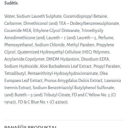
Sudėtis:
Water, Sodium Laureth Sulphate, Cocamidopropyl Betaine,
Carbomer, Dimethiconol (and) TEA – Dodecylbenzenesulphonate,
Cocamide MEA, Ethylene Glycol Distearate, Trimethysily
Amodimethicone (and) Laureth – 7 (and) Laureth – 5, Perfume,
Phenoxyethanol, Sodium Chloride, Methyl Paraben, Propylene
Glycol, Quaternized Hydroxyethyl Cellulose (HEC) Polymers,
Acrylamide Copolymer, DMDM Hydantoin, Disodium EDTA,
Sodium Hydroxide, Aloe Barbadensis Leaf Extract, Propyl Paraben,
Tetradibutyl, Pentaerithrityl Hydroxyhydrocinnamate, Olea
Europaea Leaf Extract, Prunus Amygdalus Dulcis Extract, Lawsonia
Inermis Extract, Sodium Benzotriazolyl Butylphenol Sulfonate,
(and) Buteth – 3 (and) Tributyl Citrate, FD and C Yellow No. 5 (CI
19140), FD & C Blue No. 1 (CI 42090).
PANAŠŪS PRODUKTAI