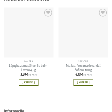
Pridėti
Pridėti
į norų
į norų
sąrašą
sąrašą
LAVERA
SAFLORA
Lūpų balzamas Sheer lip balm,
Muilas „Provanso levanda”,
Lavera 4,5g
Saflora, 100 g
5,98
€
4,25
€
su PVM
su PVM
Į KREPŠELĮ
Į KREPŠELĮ
Informacija