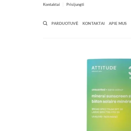
Skip
Kontaktai
Prisijungti
to
content
PARDUOTUVĖ
KONTAKTAI
APIE MUS