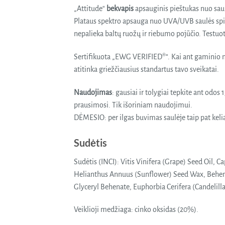
„Attitude“
bekvapis
apsauginis pieštukas nuo sau
Plataus spektro apsauga nuo UVA/UVB saulės spind
nepalieka baltų ruožų ir riebumo pojūčio. Testu
Sertifikuota „EWG VERIFIED®“. Kai ant gaminio m
atitinka griežčiausius standartus tavo sveikatai.
Naudojimas
: gausiai ir tolygiai tepkite ant odo
prausimosi. Tik išoriniam naudojimui.
DĖMESIO: per ilgas buvimas saulėje taip pat kel
Sudėtis
Sudėtis (INCI): Vitis Vinifera (Grape) Seed Oil, 
Helianthus Annuus (Sunflower) Seed Wax, Beheny
Glyceryl Behenate, Euphorbia Cerifera (Candelilla
Veiklioji medžiaga: cinko oksidas (20%).