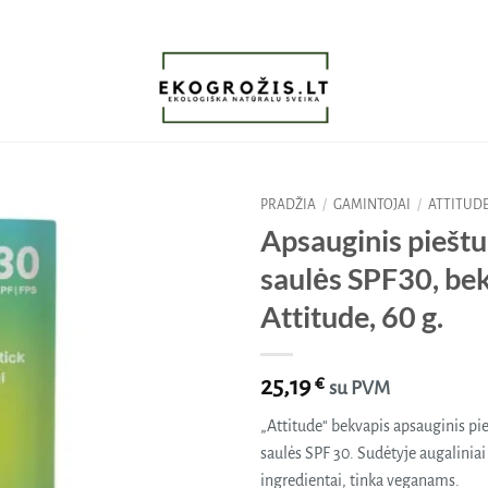
PRADŽIA
/
GAMINTOJAI
/
ATTITUD
Apsauginis piešt
Pridėti
saulės SPF30, bek
į norų
sąrašą
Attitude, 60 g.
25,19
€
su PVM
„Attitude“ bekvapis apsauginis pi
saulės SPF 30. Sudėtyje augaliniai 
ingredientai, tinka veganams.