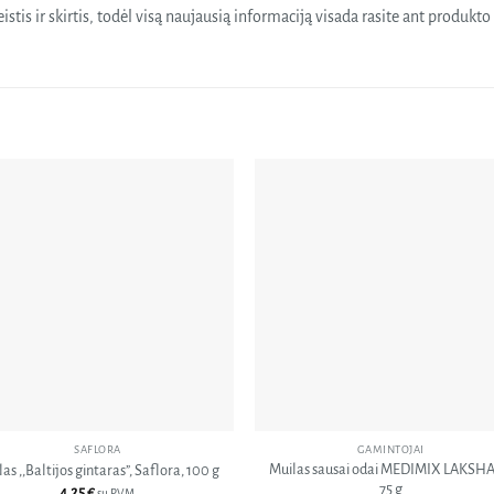
stis ir skirtis, todėl visą naujausią informaciją visada rasite ant produkt
Pridėti
Pri
į norų
į n
sąrašą
sąr
SAFLORA
GAMINTOJAI
Muilas sausai odai MEDIMIX LAKSHA
as ,,Baltijos gintaras”, Saflora, 100 g
75 g
4,25
€
su PVM