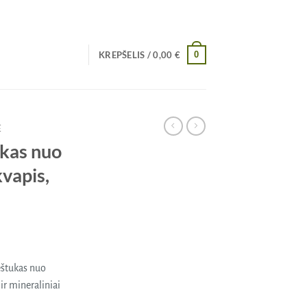
0
KREPŠELIS /
0,00
€
E
ukas nuo
vapis,
eštukas nuo
ir mineraliniai