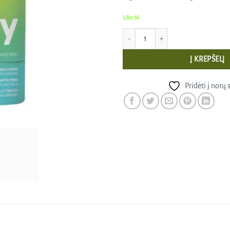
Liko 36
produkto kiekis: Apsauginis pieštukas 
Į KREPŠELĮ
Pridėti į norų 