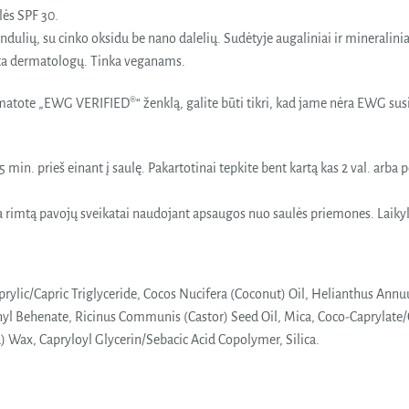
lės SPF 30.
ulių, su cinko oksidu be nano dalelių. Sudėtyje augaliniai ir mineralinia
ota dermatologų. Tinka veganams.
atote „EWG VERIFIED®“ ženklą, galite būti tikri, kad jame nėra EWG susi
s 15 min. prieš einant į saulę. Pakartotinai tepkite bent kartą kas 2 val. a
ia rimtą pavojų sveikatai naudojant apsaugos nuo saulės priemones. Laiky
Caprylic/Capric Triglyceride, Cocos Nucifera (Coconut) Oil, Helianthus Ann
l Behenate, Ricinus Communis (Castor) Seed Oil, Mica, Coco-Caprylate/
) Wax, Capryloyl Glycerin/Sebacic Acid Copolymer, Silica.