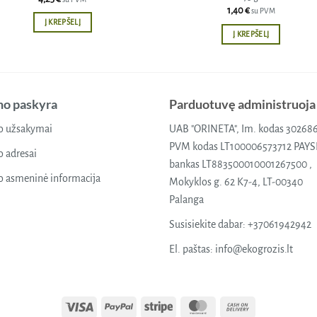
1,40
€
su PVM
Į KREPŠELĮ
Į KREPŠELĮ
o paskyra
Parduotuvę administruoja
 užsakymai
UAB "ORINETA", Im. kodas 30268
PVM kodas LT100006573712 PAY
 adresai
bankas LT883500010001267500 ,
 asmeninė informacija
Mokyklos g. 62 K7-4, LT-00340
Palanga
Susisiekite dabar:
+37061942942
El. paštas:
info@ekogrozis.lt
Visa
PayPal
Stripe
MasterCard
Cash