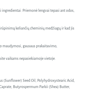
i ingredientai. Priemonė lengvai tepasi ant odos,
rūpinimą keliančių cheminių medžiagų ir kad jis
rba po maudymosi, gausaus prakaitavimo,
kite vaikams nepasiekiamoje vietoje.
uus (Sunflower) Seed Oil, Polyhydroxystearic Acid,
Caprate, Butyrospermum Parkii (Shea) Butter,