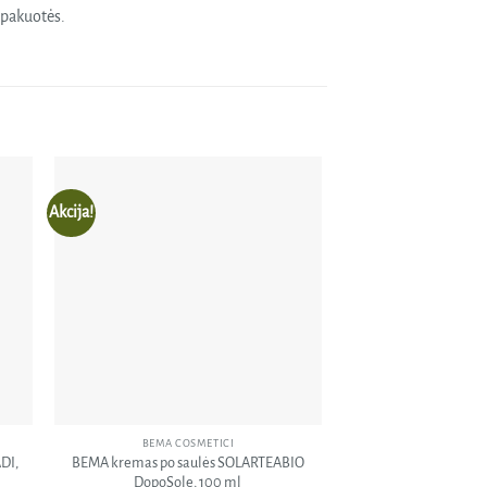
o pakuotės.
Akcija!
dėti
Pridėti
orų
į norų
ašą
sąrašą
BEMA COSMETICI
BEMA COS
DI,
BEMA kremas po saulės SOLARTEABIO
BEMA BIO DEO
DopoSole, 100 ml
dezodorantas moterim