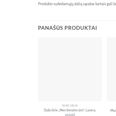
Produkto sudedamųjų dalių sąrašas kartais gali kei
PANAŠŪS PRODUKTAI
Pridėti
į norų
sąrašą
DUŠO GELIAI
Dušo želė „Men Sensitiv 3in1”, Lavera,
Muil
200ml