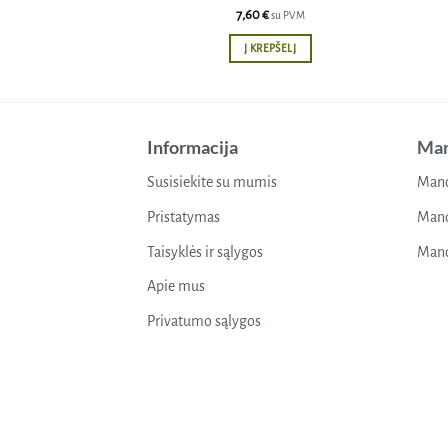
7,60
€
su PVM
Į KREPŠELĮ
Informacija
Man
Susisiekite su mumis
Mano
Pristatymas
Mano
Taisyklės ir sąlygos
Mano
Apie mus
Privatumo sąlygos