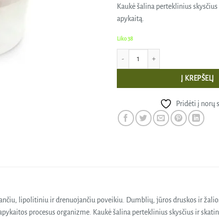
Kaukė šalina perteklinius skysčius
apykaitą.
Liko 38
produkto kiekis: EKOLOGIŠKA DETO
Į KREPŠELĮ
Pridėti į norų 
čiu, lipolitiniu ir drenuojančiu poveikiu. Dumblių, jūros druskos ir žalio
apykaitos procesus organizme. Kaukė šalina perteklinius skysčius ir skat