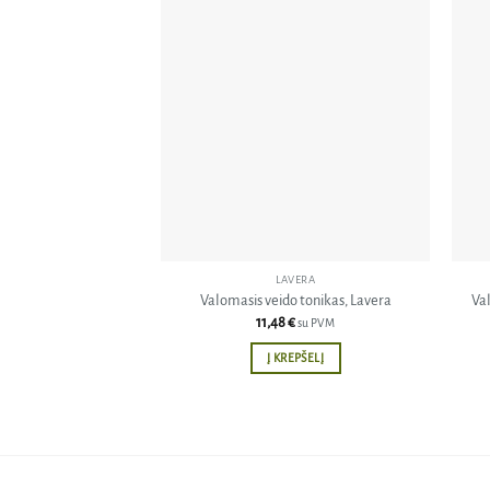
Pridėti
į norų
sąrašą
LAVERA
Valomasis veido tonikas, Lavera
Val
11,48
€
su PVM
Į KREPŠELĮ