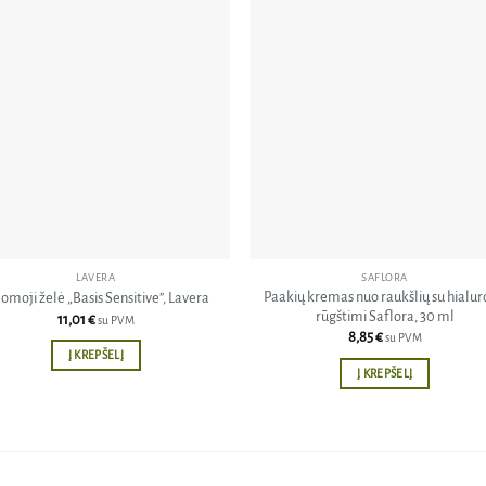
Pridėti
Pri
į norų
į n
sąrašą
sąr
LAVERA
SAFLORA
Paakių kremas nuo raukšlių su hialu
omoji želė „Basis Sensitive”, Lavera
rūgštimi Saflora, 30 ml
11,01
€
su PVM
8,85
€
su PVM
Į KREPŠELĮ
Į KREPŠELĮ