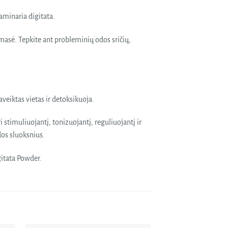
aminaria digitata.
masė. Tepkite ant probleminių odos sričių,
aveiktas vietas ir detoksikuoja.
stimuliuojantį, tonizuojantį, reguliuojantį ir
dos sluoksnius.
itata Powder.