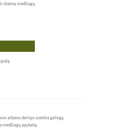
 ir skatina medžiagų
KSIKUOJANTI DUMBLIŲ KAUKĖ (ORGANIC ALGAE DETOX MASK), GMT beauty, 300
sąrašą
sios arbatos derinys suteikia galingą
ina medžiagų apykaitą.