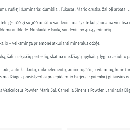
), rudieji (Laminaria) dumbliai, Fukusas, Mario druska, žalioji arbata, L
telių (~ 100 g) su 300 ml šiltu vandeniu, maišykite kol gaunama vientisa 
šildoma antklode. Nuplaukite kaukę vandeniu po 40-45 minučių.
 kalio – veiksminga priemonė atkurianti mineralus odoje.
aką, šalina skysčių perteklių, skatina medžiagų apykaitą, lygina celiulito p
 jodo, antioksidantų, mikroelementų, aminorūgščių ir vitaminų, kurie turi 
s medžiagos prasiskverbia pro epidermio barjerą ir patenka į giliausius o
Vesiculosus Powder, Maris Sal, Camellia Sinensis Powder, Laminaria Dig