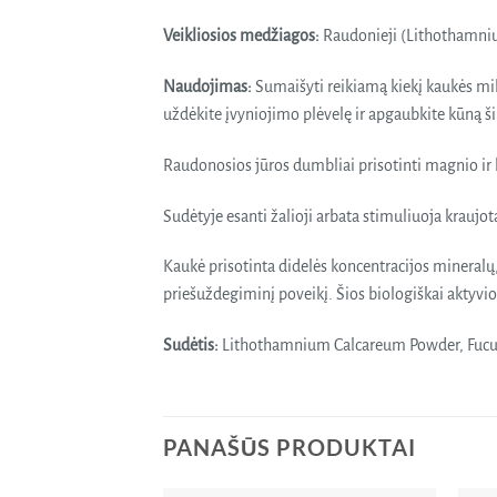
Veikliosios medžiagos:
Raudonieji (Lithothamnium
Naudojimas:
Sumaišyti reikiamą kiekį kaukės mil
uždėkite įvyniojimo plėvelę ir apgaubkite kūną 
Raudonosios jūros dumbliai prisotinti magnio ir
Sudėtyje esanti žalioji arbata stimuliuoja kraujot
Kaukė prisotinta didelės koncentracijos mineralų,
priešuždegiminį poveikį. Šios biologiškai aktyvio
Sudėtis:
Lithothamnium Calcareum Powder, Fucus 
PANAŠŪS PRODUKTAI