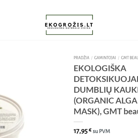
PRADŽIA
/
GAMINTOJAI
/
GMT BEA
EKOLOGIŠKA
Pridėti
DETOKSIKUOJA
į norų
sąrašą
DUMBLIŲ KAUK
(ORGANIC ALGA
MASK), GMT beau
17,95
€
su PVM