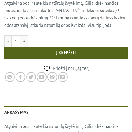
Atgaivina odą ir suteikia natūralų švytėjimą. Giliai drėkinančios,
biotechnologiškai sukurtos PENTAVITIN® molekulės suteikia 72
valandų odos drėkinimą. Veiksmingas antioksidantų derinys lygina
odos atspalvį, atkuria natūralią odos išvaizdą. Visų tipų odai.
produkto kiekis: GILIAI DRĖKINANTIS IR ATGAIVINANTIS VEIDO SERUMAS 
Į KREPŠELĮ
Pridėti į norų sąrašą
APRAŠYMAS
Atgaivina odą ir suteikia natūralų švytėjimą. Giliai drėkinančios,