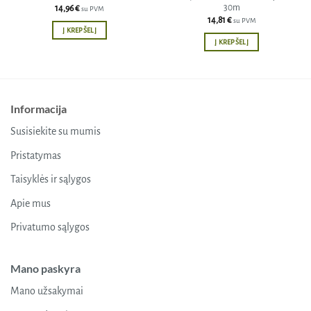
30m
14,96
€
su PVM
14,81
€
su PVM
Į KREPŠELĮ
Į KREPŠELĮ
Informacija
Susisiekite su mumis
Pristatymas
Taisyklės ir sąlygos
Apie mus
Privatumo sąlygos
Mano paskyra
Mano užsakymai