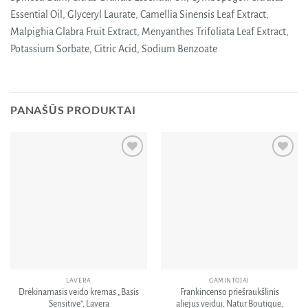
Essential Oil, Glyceryl Laurate, Camellia Sinensis Leaf Extract,
Malpighia Glabra Fruit Extract, Menyanthes Trifoliata Leaf Extract,
Potassium Sorbate, Citric Acid, Sodium Benzoate
PANAŠŪS PRODUKTAI
Pridėti
Pridėti
į norų
į norų
sąrašą
sąrašą
LAVERA
GAMINTOJAI
Drėkinamasis veido kremas „Basis
Frankincenso priešraukšlinis
Sensitive”, Lavera
aliejus veidui, Natur Boutique,