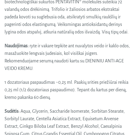
biotechnologiškai sukurtos PENTAVITIN® molekulės suteikia 72
valandų odos drėkinimą. Trifolio ir žaliosios arbatos ekstraktai
padeda kovoti su suglebusia oda, atsikratyti smulkių raukšlių ir
pagerinti odos elastingumą. Veiksmingas antioksidantų derinys
lygina odos atspalvį, atkuria natūralią odos išvaizdą. Visų tipų odai.
Naudojimas:
ryte ir vakare tepkite ant nuvalytos veido ir kaklo odos,
masažuokite lengvais judesiais, kol visiškai įsigers.
Rekomenduojame serumą naudoti kartu su DIENINIU ANTI-AGE
VEIDO KREMU.
1 dozatoriaus paspaudimas ~0,25 ml. Paakių srities priežiūrai reikia
0,25 ml (1/2 dozatoriaus paspaudimo). Tepant du kartus per dieną,
kremo pakanka 60 dienų.
Sudėtis:
Aqua, Glycerin, Saccharide Isomerate, Sorbitan Stearate,
Sorbityl Laurate, Centella Asiatica Extract, Equisetum Arvense
Extract, Ginkgo Biloba Leaf Extract, Benzyl Alcohol, Caesalpinia
Spinosa Gum, Citrus Grandis Essential Oil, Cymbopogon Citratus