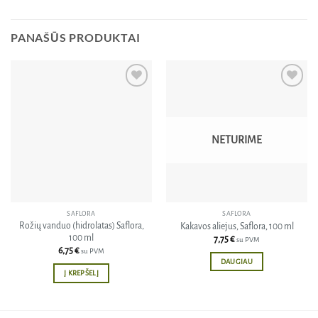
PANAŠŪS PRODUKTAI
Pridėti
Pridėti
į norų
į norų
sąrašą
sąrašą
NETURIME
SAFLORA
SAFLORA
Rožių vanduo (hidrolatas) Saflora,
Kakavos aliejus, Saflora, 100 ml
100 ml
7,75
€
su PVM
6,75
€
su PVM
DAUGIAU
Į KREPŠELĮ