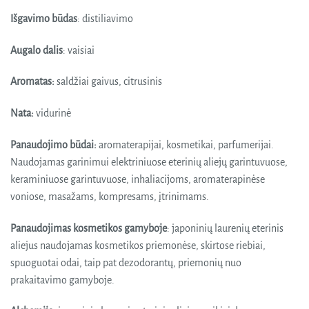
Išgavimo būdas
: distiliavimo
Augalo dalis
: vaisiai
Aromatas:
saldžiai gaivus, citrusinis
Nata:
vidurinė
Panaudojimo būdai:
aromaterapijai, kosmetikai, parfumerijai.
Naudojamas garinimui elektriniuose eterinių aliejų garintuvuose,
keraminiuose garintuvuose, inhaliacijoms, aromaterapinėse
voniose, masažams, kompresams, įtrinimams.
Panaudojimas kosmetikos gamyboje
: japoninių laurenių eterinis
aliejus naudojamas kosmetikos priemonėse, skirtose riebiai,
spuoguotai odai, taip pat dezodorantų, priemonių nuo
prakaitavimo gamyboje.