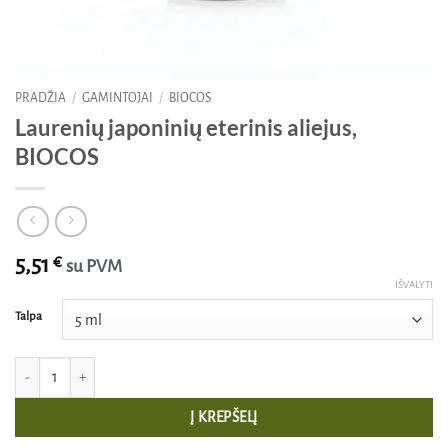
PRADŽIA
/
GAMINTOJAI
/
BIOCOS
Laurenių japoninių eterinis aliejus,
BIOCOS
5,51
€
su PVM
IŠVALYTI
Talpa
produkto kiekis: Laurenių japoninių eterinis aliejus, BIOCOS
Į KREPŠELĮ