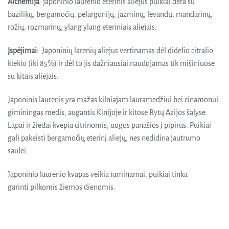
Alchemija
: japoninio laurenio eterinis aliejus puikiai dera su
bazilikų, bergamočių, pelargonijų, jazminų, levandų, mandarinų,
rožių, rozmarinų, ylang ylang eteriniais aliejais.
Įspėjimai:
Japoninių larenių aliejus vertinamas dėl didelio citralio
kiekio (iki 85%) ir dėl to jis dažniausiai naudojamas tik mišiniuose
su kitais aliejais.
Japoninis laurenis yra mažas kilniajam lauramedžiui bei cinamonui
giminingas medis, augantis Kinijoje ir kitose Rytų Azijos šalyse.
Lapai ir žiedai kvepia citrinomis, uogos panašios į pipirus. Puikiai
gali pakeisti bergamočių eterinį aliejų, nes nedidina jautrumo
saulei.
Japoninio laurenio kvapas veikia raminamai, puikiai tinka
garinti pilkomis žiemos dienomis.