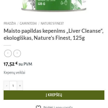
PRADŽIA
/
GAMINTOJAI
/
NATURE'S FINEST
Maisto papildas kepenims „Liver Cleanse“,
ekologiškas, Nature’s Finest, 125g
17,52
€
su PVM
Kepenų veiklai
produkto kiekis: Maisto papildas kepenims „Liver Cleanse“, ekologiškas, Nature'
Į KREPŠELĮ
Pridėti į norų sąrašą