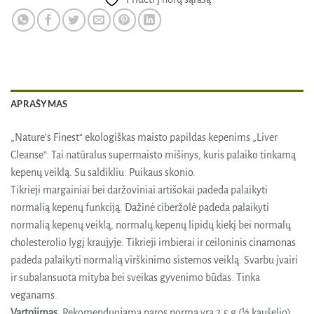
APRAŠYMAS
„Nature’s Finest“ ekologiškas maisto papildas kepenims „Liver
Cleanse“. Tai natūralus supermaisto mišinys, kuris palaiko tinkamą
kepenų veiklą. Su saldikliu. Puikaus skonio.
Tikrieji margainiai bei daržoviniai artišokai padeda palaikyti
normalią kepenų funkciją. Dažinė ciberžolė padeda palaikyti
normalią kepenų veiklą, normalų kepenų lipidų kiekį bei normalų
cholesterolio lygį kraujyje. Tikrieji imbierai ir ceiloninis cinamonas
padeda palaikyti normalią virškinimo sistemos veiklą. Svarbu įvairi
ir subalansuota mityba bei sveikas gyvenimo būdas. Tinka
veganams.
Vartojimas.
Rekomenduojama paros norma yra 2.5 g (½ kaušelio)