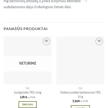
mg daržovinių artišokų (Cynara scolymus) ekstrakto*. * –
sudedamosios dalys iš ekologinio žemės ūkio.
PANAŠŪS PRODUKTAI
Pridėti
Pridėti
į norų
į norų
sąrašą
sąrašą
NETURIME
TRS
TRS
Didieji juodieji kardamonai TRS,
Juodgrūdės TRS, 100g
50 g
2,81
€
su PVM
5,39
€
su PVM
DAUGIAU