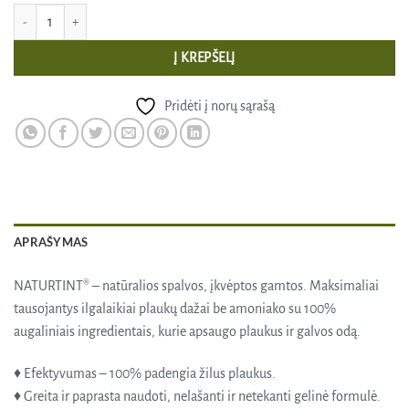
produkto kiekis: NATURTINT® ilgalaikiai plaukų dažai be amoniako, DARK 
Į KREPŠELĮ
Pridėti į norų sąrašą
APRAŠYMAS
NATURTINT® – natūralios spalvos, įkvėptos gamtos. Maksimaliai
tausojantys ilgalaikiai plaukų dažai be amoniako su 100%
augaliniais ingredientais, kurie apsaugo plaukus ir galvos odą.
♦ Efektyvumas – 100% padengia žilus plaukus.
♦ Greita ir paprasta naudoti, nelašanti ir netekanti gelinė formulė.