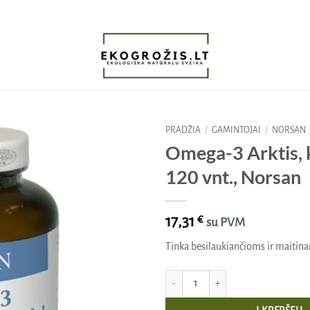
PRADŽIA
/
GAMINTOJAI
/
NORSAN
Omega-3 Arktis, 
Pridėti
120 vnt., Norsan
į norų
sąrašą
17,31
€
su PVM
Tinka besilaukiančioms ir maitin
produkto kiekis: Omega-3 Arktis, kapsu