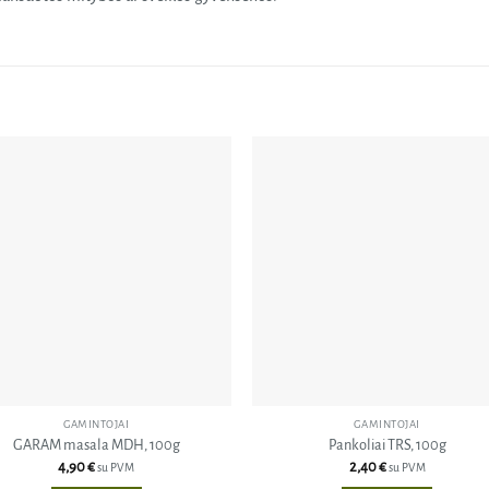
Pridėti
Pri
į norų
į n
sąrašą
sąr
GAMINTOJAI
GAMINTOJAI
GARAM masala MDH, 100g
Pankoliai TRS, 100g
4,90
€
2,40
€
su PVM
su PVM