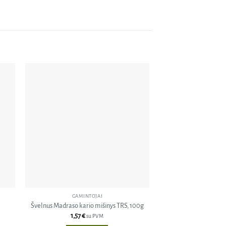
dėti
Pridėti
orų
į norų
ašą
sąrašą
GAMINTOJAI
GAMINT
Švelnus Madraso kario mišinys TRS, 100g
Malti imbiera
1,57
€
2,41
€
su PVM
s