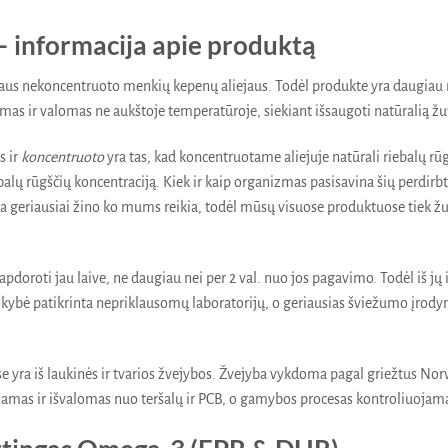
– informacija apie produktą
aus nekoncentruoto menkių kepenų aliejaus. Todėl produkte yra daugiau n
s ir valomas ne aukštoje temperatūroje, siekiant išsaugoti natūralią žuv
s ir
koncentruoto
yra tas, kad koncentruotame aliejuje natūrali riebalų rūg
ebalų rūgščių koncentraciją. Kiek ir kaip organizmas pasisavina šių perdirb
eriausiai žino ko mums reikia, todėl mūsų visuose produktuose tiek žuvų 
oti jau laive, ne daugiau nei per 2 val. nuo jos pagavimo. Todėl iš jų iš
kybė patikrinta nepriklausomų laboratorijų, o geriausias šviežumo įrodym
yra iš laukinės ir tvarios žvejybos. Žvejyba vykdoma pagal griežtus Norve
inamas ir išvalomas nuo teršalų ir PCB, o gamybos procesas kontroliuojama