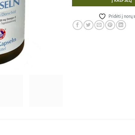
Į KREPŠELĮ
Pridėti į norų 