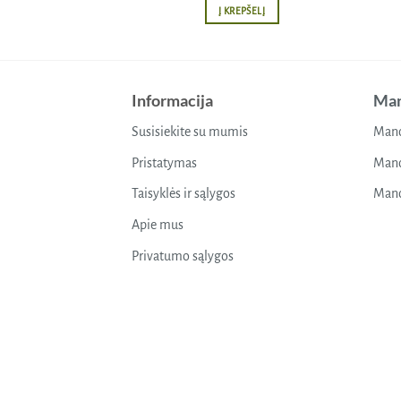
Į KREPŠELĮ
Informacija
Man
Susisiekite su mumis
Mano
Pristatymas
Mano
Taisyklės ir sąlygos
Mano
Apie mus
Privatumo sąlygos