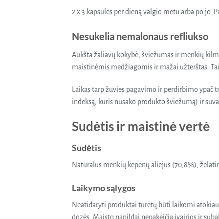
2 x 3 kapsules per dieną valgio metu arba po jo.
Nesukelia nemalonaus refliukso
Aukšta žaliavų kokybė, šviežumas ir menkių kilm
maistinėmis medžiagomis ir mažai užterštas. Tačia
Laikas tarp žuvies pagavimo ir perdirbimo ypač t
indeksą, kuris nusako produkto šviežumą) ir suva
Sudėtis ir maistinė vertė
Sudėtis
Natūralus menkių kepenų aliejus (70,8%); želatina
Laikymo sąlygos
Neatidaryti produktai turėtų būti laikomi atoki
dozės. Maisto papildai nepakeičia įvairios ir su