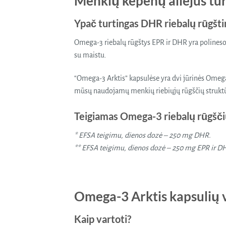
Menkių kepenų aliejus t
Ypač turtingas DHR riebalų rūgšti
Omega-3 riebalų rūgštys EPR ir DHR yra polinesoč
su maistu.
“Omega-3 Arktis” kapsulėse yra dvi jūrinės Omeg
mūsų naudojamų menkių riebiųjų rūgščių struktūr
Teigiamas Omega-3 riebalų rūgšči
* EFSA teigimu, dienos dozė – 250 mg DHR.
** EFSA teigimu, dienos dozė – 250 mg EPR ir D
Omega-3 Arktis kapsulių 
Kaip vartoti?