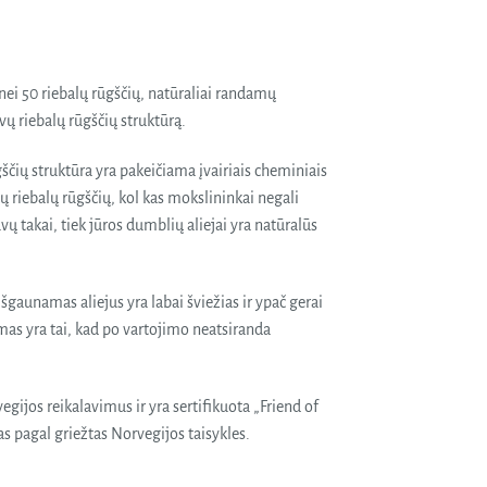
ei 50 riebalų rūgščių, natūraliai randamų
ų riebalų rūgščių struktūrą.
ščių struktūra yra pakeičiama įvairiais cheminiais
tų riebalų rūgščių, kol kas mokslininkai negali
takai, tiek jūros dumblių aliejai yra natūralūs
gaunamas aliejus yra labai šviežias ir ypač gerai
as yra tai, kad po vartojimo neatsiranda
gijos reikalavimus ir yra sertifikuota „Friend of
s pagal griežtas Norvegijos taisykles.