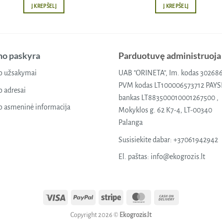
Į KREPŠELĮ
Į KREPŠELĮ
o paskyra
Parduotuvę administruoja
 užsakymai
UAB "ORINETA", Im. kodas 30268
PVM kodas LT100006573712 PAY
 adresai
bankas LT883500010001267500 ,
 asmeninė informacija
Mokyklos g. 62 K7-4, LT-00340
Palanga
Susisiekite dabar:
+37061942942
El. paštas:
info@ekogrozis.lt
Visa
PayPal
Stripe
MasterCard
Cash
On
Copyright 2026 ©
Ekogrozis.lt
Delivery