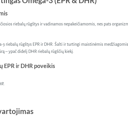
urtingas Omega-3 (EPR & DHR)
mis
iosios riebalų rūgštys ir vadinamos nepakeičiamomis, nes pats organizma
a-3 riebalų rūgštys EPR ir DHR. Šalti ir turtingi maistinėmis medžiagomi
ą – ypač didelį DHR riebalų rūgščių kiekį.
ų EPR ir DHR poveikis
HR.
vartojimas