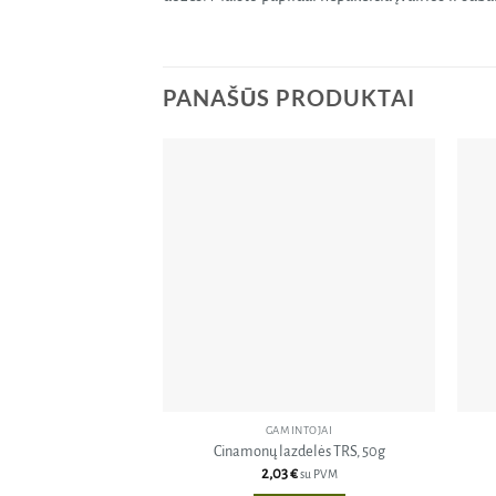
PANAŠŪS PRODUKTAI
Pridėti
į norų
sąrašą
GAMINTOJAI
Cinamonų lazdelės TRS, 50g
2,03
€
su PVM