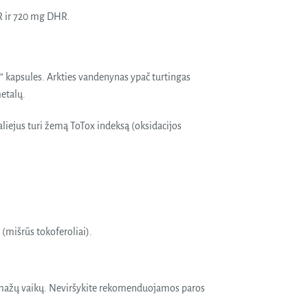
PR ir 720 mg DHR.
 kapsules. Arkties vandenynas ypač turtingas
metalų.
liejus turi žemą ToTox indeksą (oksidacijos
 (mišrūs tokoferoliai).
o mažų vaikų. Neviršykite rekomenduojamos paros