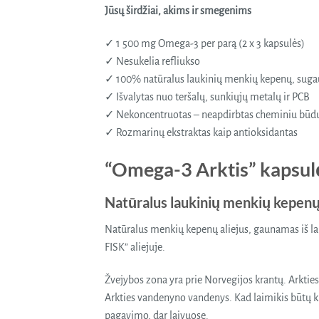
Jūsų širdžiai, akims ir smegenims
✓ 1 500 mg Omega-3 per parą (2 x 3 kapsulės)
✓ Nesukelia refliukso
✓ 100% natūralus laukinių menkių kepenų, sugaut
✓ Išvalytas nuo teršalų, sunkiųjų metalų ir PCB
✓ Nekoncentruotas – neapdirbtas cheminiu būd
✓ Rozmarinų ekstraktas kaip antioksidantas
“Omega-3 Arktis” kapsulė
Natūralus laukinių menkių kepenų 
Natūralus menkių kepenų aliejus, gaunamas iš la
FISK” aliejuje.
Žvejybos zona yra prie Norvegijos krantų. Arktie
Arkties vandenyno vandenys. Kad laimikis būtų ku
pagavimo, dar laivuose.