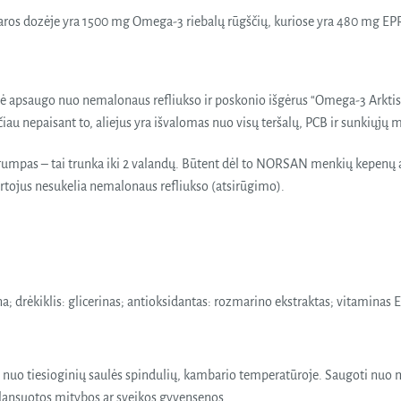
 Paros dozėje yra 1500 mg Omega-3 riebalų rūgščių, kuriose yra 480 mg E
ė apsaugo nuo nemalonaus refliukso ir poskonio išgėrus “Omega-3 Arktis”
u nepaisant to, aliejus yra išvalomas nuo visų teršalų, PCB ir sunkiųjų 
rumpas – tai trunka iki 2 valandų. Būtent dėl to NORSAN menkių kepenų a
rtojus nesukelia nemalonaus refliukso (atsirūgimo).
; drėkiklis: glicerinas; antioksidantas: rozmarino ekstraktas; vitaminas E
au nuo tiesioginių saulės spindulių, kambario temperatūroje. Saugoti nu
balansuotos mitybos ar sveikos gyvensenos.