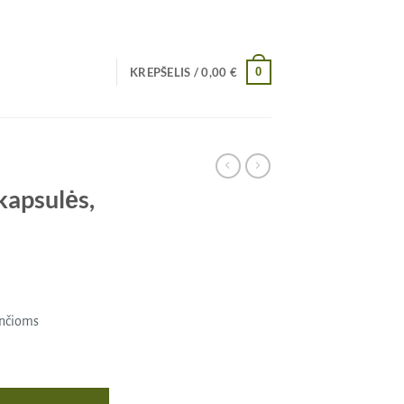
0
KREPŠELIS /
0,00
€
kapsulės,
ančioms
lės, 120 vnt., Norsan