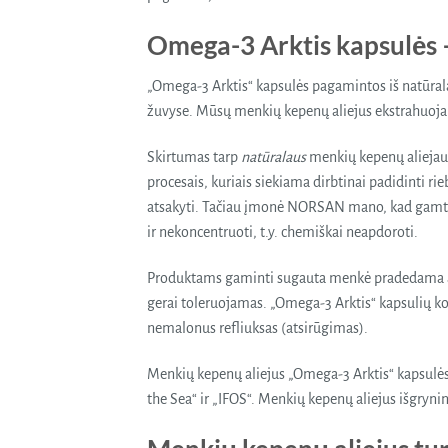
Omega-3 Arktis kapsulės 
„Omega-3 Arktis“ kapsulės pagamintos iš natūral
žuvyse. Mūsų menkių kepenų aliejus ekstrahuojama
Skirtumas tarp
natūralaus
menkių kepenų aliejau
procesais, kuriais siekiama dirbtinai padidinti ri
atsakyti. Tačiau įmonė NORSAN mano, kad gamta g
ir nekoncentruoti, t.y. chemiškai neapdoroti.
Produktams gaminti sugauta menkė pradedama apdor
gerai toleruojamas. „Omega-3 Arktis“ kapsulių ko
nemalonus refliuksas (atsirūgimas).
Menkių kepenų aliejus „Omega-3 Arktis“ kapsulėse 
the Sea“ ir „IFOS“. Menkių kepenų aliejus išgryn