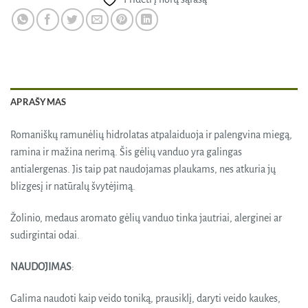
APRAŠYMAS
Romaniškų ramunėlių hidrolatas atpalaiduoja ir palengvina miegą,
ramina ir mažina nerimą. Šis gėlių vanduo yra galingas
antialergenas. Jis taip pat naudojamas plaukams, nes atkuria jų
blizgesį ir natūralų švytėjimą.
Žolinio, medaus aromato gėlių vanduo tinka jautriai, alerginei ar
sudirgintai odai.
NAUDOJIMAS
:
Galima naudoti kaip veido toniką, prausiklį, daryti veido kaukes,