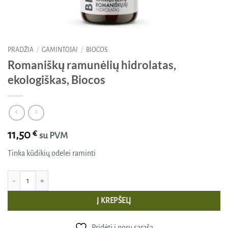
PRADŽIA
/
GAMINTOJAI
/
BIOCOS
Romaniškų ramunėlių hidrolatas,
ekologiškas, Biocos
11,50
€
su PVM
Tinka kūdikių odelei raminti
produkto kiekis: Romaniškų ramunėlių hidrolatas, ekologiškas, Biocos
Į KREPŠELĮ
Pridėti į norų sąrašą