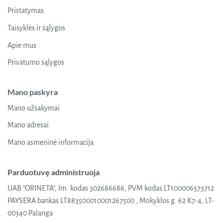
may
may
Pristatymas
be
be
chosen
chosen
Taisyklės ir sąlygos
on
on
Apie mus
the
the
product
product
Privatumo sąlygos
page
page
Mano paskyra
Mano užsakymai
Mano adresai
Mano asmeninė informacija
Parduotuvę administruoja
UAB "ORINETA", Im. kodas 302686686, PVM kodas LT100006573712
PAYSERA bankas LT883500010001267500 , Mokyklos g. 62 K7-4, LT-
00340 Palanga