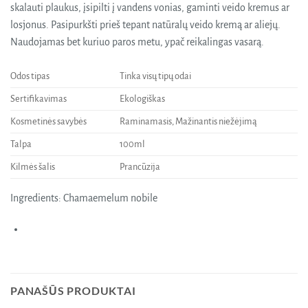
skalauti plaukus, įsipilti į vandens vonias, gaminti veido kremus ar
losjonus. Pasipurkšti prieš tepant natūralų veido kremą ar aliejų.
Naudojamas bet kuriuo paros metu, ypač reikalingas vasarą.
Odos tipas
Tinka visų tipų odai
Sertifikavimas
Ekologiškas
Kosmetinės savybės
Raminamasis, Mažinantis niežėjimą
Talpa
100ml
Kilmės šalis
Prancūzija
Ingredients: Chamaemelum nobile
PANAŠŪS PRODUKTAI