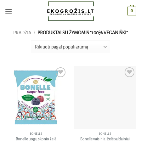
Skip
0
to
content
PRADŽIA
/
PRODUKTAI SU ŽYMOMIS “100% VEGANIŠKI”
Pridėti
Pridėti
į norų
į norų
sąrašą
sąrašą
BONELLE
BONELLE
Bonelle uogų skonio želė
Bonelle vaisiniai želė saldainiai