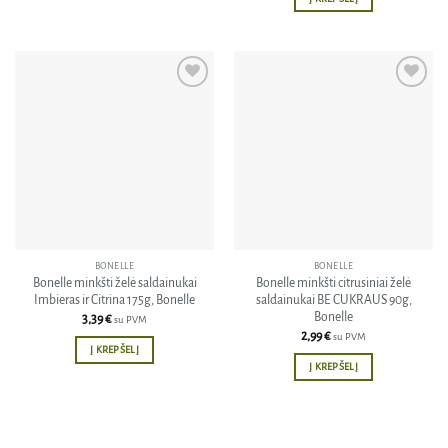
Pridėti
Pridėti
į norų
į norų
sąrašą
sąrašą
BONELLE
BONELLE
Bonelle minkšti želė saldainukai
Bonelle minkšti citrusiniai želė
Imbieras ir Citrina 175g, Bonelle
saldainukai BE CUKRAUS 90g,
Bonelle
3,39
€
su PVM
2,99
€
su PVM
Į KREPŠELĮ
Į KREPŠELĮ