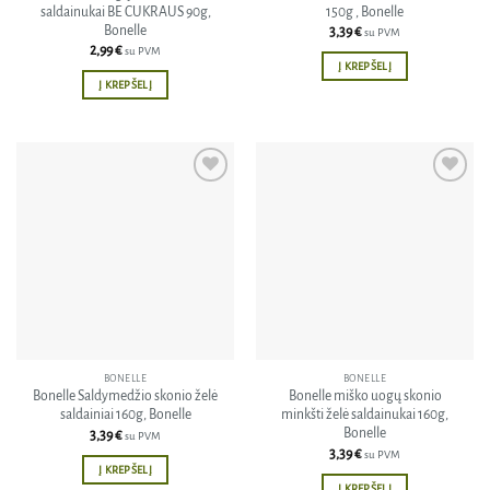
saldainukai BE CUKRAUS 90g,
150g , Bonelle
Bonelle
3,39
€
su PVM
2,99
€
su PVM
Į KREPŠELĮ
Į KREPŠELĮ
Pridėti
Pridėti
į norų
į norų
sąrašą
sąrašą
BONELLE
BONELLE
Bonelle Saldymedžio skonio želė
Bonelle miško uogų skonio
saldainiai 160g, Bonelle
minkšti želė saldainukai 160g,
Bonelle
3,39
€
su PVM
3,39
€
su PVM
Į KREPŠELĮ
Į KREPŠELĮ