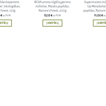
ildas kepenims
BCAA amino rūgščių gėrimo
Supermaisto miš
se“, ekologiškas,
milteliai. Maisto papildas,
Up Metabolism
 Finest, 125g
Nature’s Finest, 200g
papildas, Nature’s
2
€
15,12
€
11,02
€
su PVM
su PVM
s
REPŠELĮ
Į KREPŠELĮ
Į KREPŠ