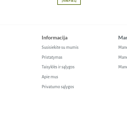
Į KREPŠELĮ
Informacija
Man
Susisiekite su mumis
Mano
Pristatymas
Mano
Taisyklės ir sąlygos
Mano
Apie mus
Privatumo sąlygos