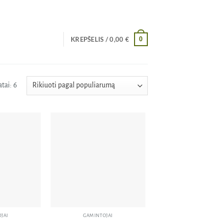
0
KREPŠELIS /
0,00
€
Rūšiuojama
tai: 6
pagal
populiarumą
Pridėti
Pridėti
į norų
į norų
sąrašą
sąrašą
JAI
GAMINTOJAI