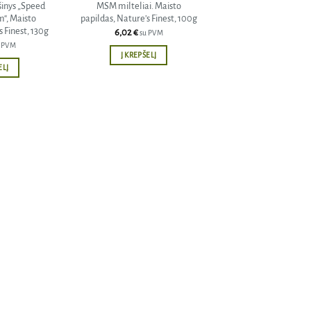
inys „Speed
MSM milteliai. Maisto
“, Maisto
papildas, Nature’s Finest, 100g
 Finest, 130g
6,02
€
su PVM
u PVM
Į KREPŠELĮ
ELĮ