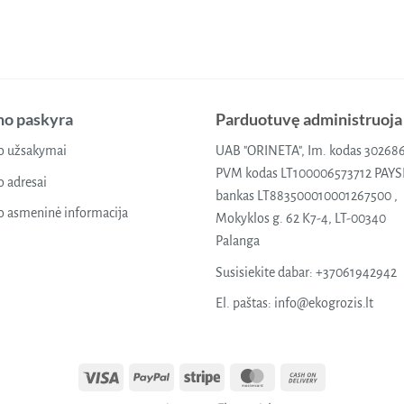
o paskyra
Parduotuvę administruoja
 užsakymai
UAB "ORINETA", Im. kodas 30268
PVM kodas LT100006573712 PAY
 adresai
bankas LT883500010001267500 ,
 asmeninė informacija
Mokyklos g. 62 K7-4, LT-00340
Palanga
Susisiekite dabar:
+37061942942
El. paštas:
info@ekogrozis.lt
Visa
PayPal
Stripe
MasterCard
Cash
On