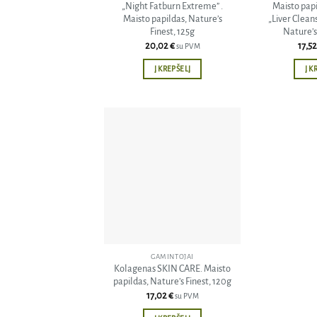
„Night Fatburn Extreme” .
Maisto pap
Maisto papildas, Nature’s
„Liver Clean
Finest, 125g
Nature’s
20,02
€
17,5
su PVM
Į KREPŠELĮ
Į K
Pridėti
į norų
sąrašą
GAMINTOJAI
Kolagenas SKIN CARE. Maisto
papildas, Nature’s Finest, 120g
17,02
€
su PVM