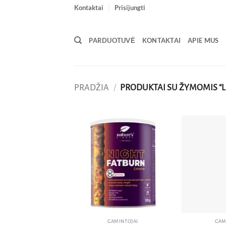
Skip
Kontaktai
Prisijungti
to
content
PARDUOTUVĖ
KONTAKTAI
APIE MUS
PRADŽIA
/
PRODUKTAI SU ŽYMOMIS “L
Pridėti
į norų
sąrašą
GAMINTOJAI
GAM