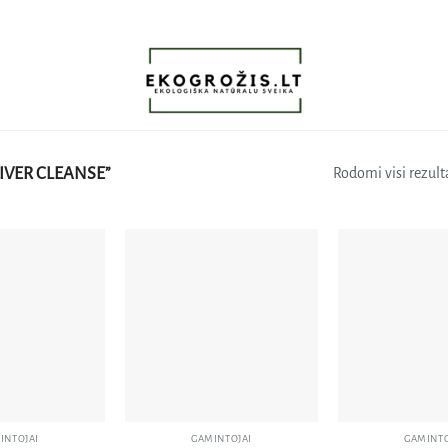
IVER CLEANSE”
Rodomi visi rezulta
Pridėti
Pridėti
į norų
į norų
sąrašą
sąrašą
INTOJAI
GAMINTOJAI
GAMINTO