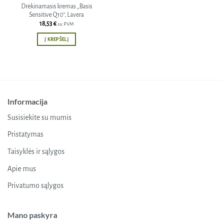
Drėkinamasis kremas „Basis
Sensitive Q10”, Lavera
18,53
€
su PVM
Į KREPŠELĮ
Informacija
Susisiekite su mumis
Pristatymas
Taisyklės ir sąlygos
Apie mus
Privatumo sąlygos
Mano paskyra