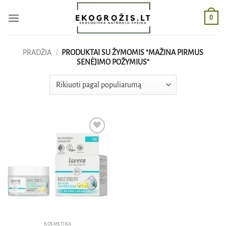
Skip
0
to
content
PRADŽIA
/
PRODUKTAI SU ŽYMOMIS “MAŽINA PIRMUS
SENĖJIMO POŽYMIUS”
Pridėti
į norų
sąrašą
KOSMETIKA