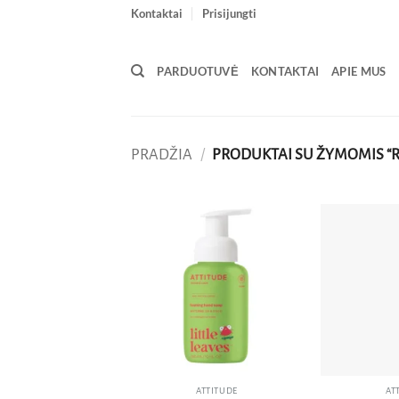
Skip
Kontaktai
Prisijungti
to
content
PARDUOTUVĖ
KONTAKTAI
APIE MUS
PRADŽIA
/
PRODUKTAI SU ŽYMOMIS “
Pridėti
į norų
sąrašą
ATTITUDE
AT