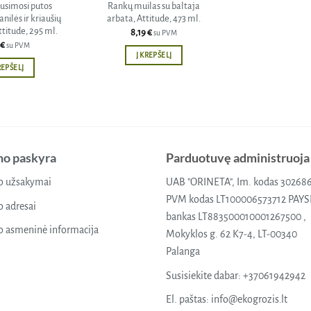
usimosi putos
Rankų muilas su baltaja
nilės ir kriaušių
arbata, Attitude, 473 ml.
titude, 295 ml.
8,19
€
su PVM
€
su PVM
Į KREPŠELĮ
REPŠELĮ
o paskyra
Parduotuvę administruoja
 užsakymai
UAB "ORINETA", Im. kodas 30268
PVM kodas LT100006573712 PAY
 adresai
bankas LT883500010001267500 ,
 asmeninė informacija
Mokyklos g. 62 K7-4, LT-00340
Palanga
Susisiekite dabar:
+37061942942
El. paštas:
info@ekogrozis.lt