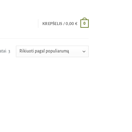
0
KREPŠELIS /
0,00
€
Rūšiuojama
tai: 3
pagal
populiarumą