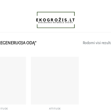
REGENERUOJA ODĄ”
Rodomi visi rezulta
Pridėti
Pridėti
į norų
į norų
sąrašą
sąrašą
TITUDE
ATTITUDE