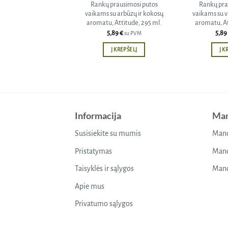
Rankų prausimosi putos
Rankų pra
vaikams su arbūzų ir kokosų
vaikams su va
aromatu, Attitude, 295 ml.
aromatu, At
5,89
€
5,89
su PVM
Į KREPŠELĮ
Į K
Informacija
Man
Susisiekite su mumis
Mano
Pristatymas
Mano
Taisyklės ir sąlygos
Mano
Apie mus
Privatumo sąlygos