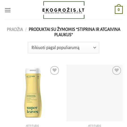
Skip
0
to
content
PRADŽIA
/
PRODUKTAI SU ŽYMOMIS “STIPRINA IR ATGAIVINA
PLAUKUS”
Pridėti
Pridėti
į norų
į norų
sąrašą
sąrašą
ATTITUDE
ATTITUDE