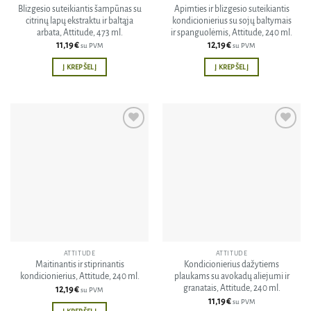
Blizgesio suteikiantis šampūnas su
Apimties ir blizgesio suteikiantis
citrinų lapų ekstraktu ir baltąja
kondicionierius su sojų baltymais
arbata, Attitude, 473 ml.
ir spanguolėmis, Attitude, 240 ml.
11,19
€
12,19
€
su PVM
su PVM
Į KREPŠELĮ
Į KREPŠELĮ
Pridėti
Pridėti
į norų
į norų
sąrašą
sąrašą
ATTITUDE
ATTITUDE
Maitinantis ir stiprinantis
Kondicionierius dažytiems
kondicionierius, Attitude, 240 ml.
plaukams su avokadų aliejumi ir
granatais, Attitude, 240 ml.
12,19
€
su PVM
11,19
€
su PVM