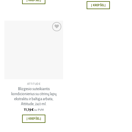
Į KREPŠELĮ
Į KREPŠELĮ
Pridėti
į norų
sąrašą
ATTITUDE
Blizgesio suteikiantis
kondicionierius su citrinų lapų
ekstraktu ir baltąja arbata,
Attitude, 240 ml.
11,19
€
su PVM
Į KREPŠELĮ