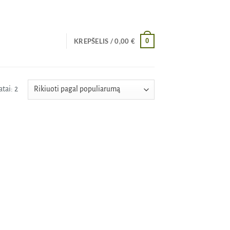
0
KREPŠELIS /
0,00
€
Rūšiuojama
tai: 2
pagal
populiarumą