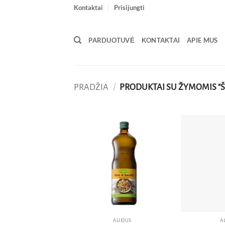
Skip
Kontaktai
Prisijungti
to
content
PARDUOTUVĖ
KONTAKTAI
APIE MUS
PRADŽIA
/
PRODUKTAI SU ŽYMOMIS “
Pridėti
į norų
sąrašą
ALIEJUS
A