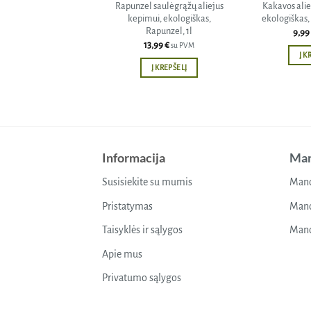
Rapunzel saulėgrąžų aliejus
Kakavos alie
kepimui, ekologiškas,
ekologiškas,
Rapunzel, 1l
9,99
13,99
€
su PVM
Į K
Į KREPŠELĮ
Informacija
Man
Susisiekite su mumis
Mano
Pristatymas
Mano
Taisyklės ir sąlygos
Mano
Apie mus
Privatumo sąlygos