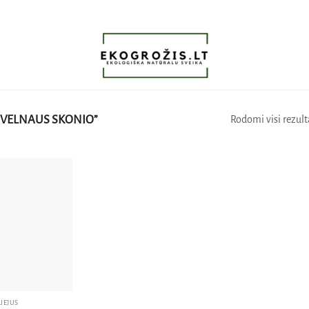
ŠVELNAUS SKONIO”
Rodomi visi rezulta
Pridėti
į norų
sąrašą
LIEJUS