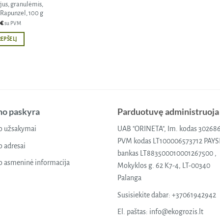
jus, granulėmis,
 Rapunzel, 100 g
€
su PVM
REPŠELĮ
o paskyra
Parduotuvę administruoja
 užsakymai
UAB "ORINETA", Im. kodas 30268
PVM kodas LT100006573712 PAY
 adresai
bankas LT883500010001267500 ,
 asmeninė informacija
Mokyklos g. 62 K7-4, LT-00340
Palanga
Susisiekite dabar:
+37061942942
El. paštas:
info@ekogrozis.lt